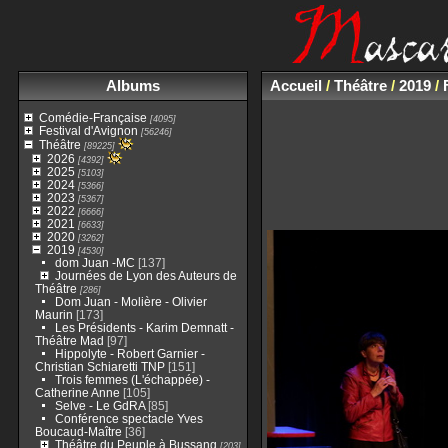
Albums
Accueil
/
Théâtre
/
2019
/
Comédie-Française
[4095]
Festival d'Avignon
[56246]
Théâtre
[89225]
2026
[4392]
2025
[5103]
2024
[5366]
2023
[5367]
2022
[6666]
2021
[6633]
2020
[3262]
2019
[4530]
dom Juan -MC
[137]
Journées de Lyon des Auteurs de
Théâtre
[286]
Dom Juan - Molière - Olivier
Maurin
[173]
Les Présidents - Karim Demnatt -
Théâtre Mad
[97]
Hippolyte - Robert Garnier -
Christian Schiaretti TNP
[151]
Trois femmes (L'échappée) -
Catherine Anne
[105]
Selve - Le GdRA
[85]
Conférence spectacle Yves
Boucaud-Maître
[36]
Théâtre du Peuple à Bussang
[203]