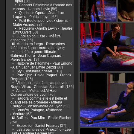
Tripier
[16]
Cabaret Ensemble à l'ombre des
canons - Hanock Levin
[58]
Quichotte Opéra - Jean-Luc
Lagarce - Patrice Loyat
[68]
Petit Boulot pour vieux clowns -
Matéï Visniec
[88]
Requiem - Anokh Levin - Théâtre
Entr'Ouvert
[50]
Lundi en coulisse - Théâtre
espagnol
[55]
Mundo en fuego - Rencontres
théâtrales franco-mexicaines
[352]
Le théâtre genre littéraire -
Sabryna Pierre - Jean Cagnard -
Pierre Banos
[13]
Histoire de l'Homme - Paul Emond
- Alain Lachuer Emile Zeizig
[37]
Styl Costumier, rideau...
[18]
Porc Epic - David Paquet - Franck
Regnier
[136]
Victor ou les enfants au pouvoir -
Roger Vitrac - Christian Schiaretti
[135]
Almas - Muhaned Al Hadi -
Conservatoire de Lyon
[70]
Isadora comme elle est belle et
quand elle se promène - Milena
Csergo - Conservatoire de Lyon
[53]
Brunów, Pologne, résidence
d'écriture
[63]
Buffles - Pau Miró - Emilie Flacher
[165]
Exposition Daniel Frasnay
[37]
Les aventures de Pinocchio - Lee
Hall - Caroline Garnier
[42]