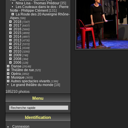
Nina Lisa - Thomas Prédour
[35]
Les Couteaux dans le dos - Pierre
Notte - Philippe Clément
[131]
La Route des 20 Auvergne Rhône-
Alpes
[586]
2018
[7247]
2017
[6437]
2016
[5660]
2015
[4899]
2014
[4897]
2013
[4730]
2012
[5372]
2011
[4144]
2010
[3260]
2009
[748]
2008
[384]
2006
[128]
Danse
[29148]
Théâtre de rue
[525]
Opéra
[2852]
Musique
[3655]
Autres spectacles vivants
[1386]
Le grand théâtre du monde
[18]
185210 photos
Menu
Identification
Connexion