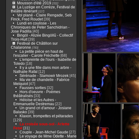
Mousson d'été 2019
[311]
La Luzège en Corrèze, Festival de
théâtre itinérant
[117]
Vol plané - Claire Rengade, Seb
Finck, Fred Roudet
[39]
Lundi en coulisse - Les
Chroniques de Peter Sanchidrian -
Jose Padilla
[40]
Bingöl - Alizée Bingöllû - Collectif
Trois-Huit
[39]
Festival de Châtillon sur
Chalaronne
[783]
La petite pièce en haut de
l'escalier - Carole Fréchette
[68]
L'empreinte de l'ours - Isabelle de
Toledo
[18]
Il y a une fille dans mon arbre -
Nathalie Rafal
[12]
Sérénade - Slamowir Mrozek
[45]
Ma vie de chandelle - Fabrice
Melquiot
[47]
Fausses sorties
[32]
Hors d'oeuvre - Poèmes
théâtralisés
[33]
Héloïse et les Autres -
Emmanuelle Destremau
[22]
Un grand cri d'amour - Josiane
Balasko
[39]
Klaxon, trompettes et pétarades
[129]
La croisée sous-sol - Arlette
Fetat
[31]
Couple - Jean-Michel Gaude
[27]
Le voyage de Mme Odette - Marie