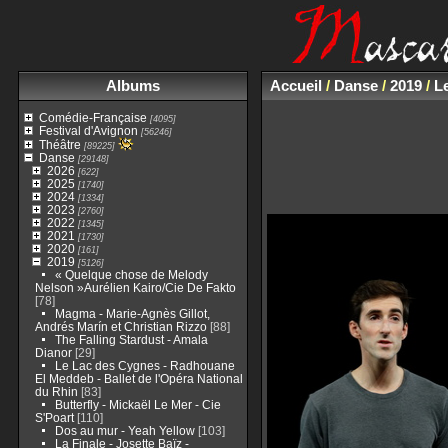
Albums
Accueil
/
Danse
/
2019
/
L
Comédie-Française
[4095]
Festival d'Avignon
[56246]
Théâtre
[89225]
Danse
[29148]
2026
[622]
2025
[1740]
2024
[1334]
2023
[2760]
2022
[1345]
2021
[1730]
2020
[161]
2019
[5126]
« Quelque chose de Melody
Nelson »Aurélien Kairo/Cie De Fakto
[78]
Magma - Marie-Agnès Gillot,
Andrés Marín et Christian Rizzo
[88]
The Falling Stardust - Amala
Dianor
[29]
Le Lac des Cygnes - Radhouane
El Meddeb - Ballet de l'Opéra National
du Rhin
[83]
Butterfly - Mickaël Le Mer - Cie
S'Poart
[110]
Dos au mur - Yeah Yellow
[103]
La Finale - Josette Baïz -