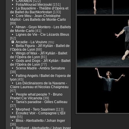
CAR/MEN
[522]
Folia/Mourad Merzouki
[151]
La Bayadère - Théâtre d’Opéra et
de Ballet du Bachkortostan
[133]
Core Meu - Jean-Christophe
Maillot - Les Ballets de Monte-Carlo
[89]
Atman - Goyo Montero - Les Ballets
de Monte-Carlo
[41]
Lignes de Vie - Cie Lézards Bleus
[62]
Arcadie - La Vouivre
[551]
Bella Figura - Jiří Kylián - Ballet de
l’Opéra de Lyon
[88]
Wings of Wax - Jiří Kylián - Ballet
de l’Opéra de Lyon
[81]
Gods and Dogs - Jiří Kylián - Ballet
de l’Opéra de Lyon
[77]
Scena Madre - Ambra Senatore
[38]
Falling Angels / Ballet de l'opera de
lyon
[45]
Les Déclinaisons de la Navarre -
Claire Laureau et Nicolas Chaigneau
[47]
People what people ? - Bruno
Pradet Cie Vilcanota
[39]
Tania's paradise - Gilles Cailleau
[37]
Morphed - Tero Saarinen
[113]
Écoutez Voir - Compagnie L’Œil
ivre
[55]
Bliss - Aterballetto / Johan Inger
[36]
Birdland - Aterballetto / Johan Inger