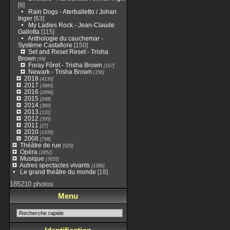
[9]
Rain Dogs - Aterballetto / Johan
Inger
[63]
My Ladies Rock - Jean-Claude
Gallotta
[115]
Anthologie du cauchemar -
Système Castafiore
[150]
Set and Reset Reset - Trisha
Brown
[99]
Foray Fôret - Trisha Brown
[107]
Newark - Trisha Brown
[156]
2018
[4136]
2017
[3880]
2016
[2896]
2015
[248]
2014
[380]
2013
[131]
2012
[395]
2011
[27]
2010
[1439]
2008
[798]
Théâtre de rue
[525]
Opéra
[2852]
Musique
[3655]
Autres spectacles vivants
[1386]
Le grand théâtre du monde
[18]
185210 photos
Menu