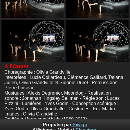
A l'Ouest
Chorégraphie : Olivia Grandville
Interprètes : Lucie Collardeau, Clémence Galliard, Tatiana
Julien, Olivia Grandville et Sidonie Duret - Percussions :
Pierre Loiseau
Musiques : Alexis Degrenier, Moondog - Réalisation
sonore : Jonathan Kingsley Seilman - Régie son : Lucas
Pizzini - Lumières : Yves Godin - Conception scénique :
Yves Godin, Olivia Grandville - Costumes : Eric Martin -
Images : Olivia Grandville
Dédiée à Marguerite Wylde (1950-2017)
Festival de Danse Cannes
Propulsé par
Piwigo
Photos :
© Nathalie Sternalski
Affichage :
Mobile
|
Classique