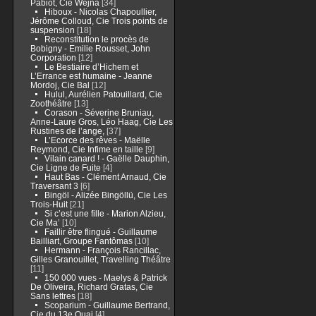
Pabiot, Cie Wejna
[34]
Hiboux - Nicolas Chapoullier,
Jérôme Colloud, Cie Trois points de
suspension
[18]
Reconstitution le procès de
Bobigny - Emilie Rousset, John
Corporation
[12]
Le Bestiaire d’Hichem et
L’Errance est humaine - Jeanne
Mordoj, Cie Bal
[12]
Hulul, Aurélien Patouillard, Cie
Zoothéâtre
[13]
Corason - Séverine Bruniau,
Anne-Laure Gros, Léo Haag, Cie Les
Rustines de l’ange,
[37]
L’Ecorce des rêves - Maëlle
Reymond, Cie Infime en taille
[9]
Vilain canard ! - Gaëlle Dauphin,
Cie Ligne de Fuite
[4]
Haut Bas - Clément Arnaud, Cie
Traversant 3
[6]
Bingöl - Alizée Bingöllü, Cie Les
Trois-Huit
[21]
Si c’est une fille - Marion Alzieu,
Cie Ma’
[10]
Faillir être flingué - Guillaume
Bailliart, Groupe Fantômas
[10]
Hermann - François Rancillac,
Gilles Granouillet, Travelling Théâtre
[11]
150 000 vues - Maelys & Patrick
De Oliveira, Richard Gratas, Cie
Sans lettres
[18]
Scoparium - Guillaume Bertrand,
Cie du 13e Quai
[4]