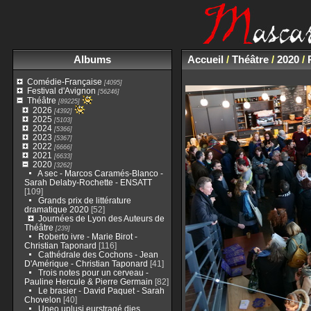
Albums
Accueil
/
Théâtre
/
2020
/
Comédie-Française
[4095]
Festival d'Avignon
[56246]
Théâtre
[89225]
2026
[4392]
2025
[5103]
2024
[5366]
2023
[5367]
2022
[6666]
2021
[6633]
2020
[3262]
A sec - Marcos Caramés-Blanco -
Sarah Delaby-Rochette - ENSATT
[109]
Grands prix de littérature
dramatique 2020
[52]
Journées de Lyon des Auteurs de
Théâtre
[239]
Roberto ivre - Marie Birot -
Christian Taponard
[116]
Cathédrale des Cochons - Jean
D'Amérique - Christian Taponard
[41]
Trois notes pour un cerveau -
Pauline Hercule & Pierre Germain
[82]
Le brasier - David Paquet - Sarah
Chovelon
[40]
Uneo uplusi eurstragé dies