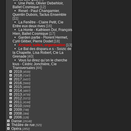
Une Pelle, Olivier Debehloir,
Ballet Cosmique
[12]
Reset - Paul Changarnier,
Quentin Dubois, Tactus Ensemble
[11]
La Fenêtre - Claire Petit, Cie
Entre eux deux rives
[16]
La Honte - Kathleen Dol, François
Hien, Ballet Cosmique
[17]
Garden partie - Florent Hermet,
Cyril Giliber, Pierre Dodet
[18]
Accueil, salles, organisation
[13]
Le Bal des disparu.e.s - Soizic de
la Chapelle, Lisa Robert, Cie La
Grenade
[40]
Vous lui direz qu’on le cherche
tous - Cédric Jonchière, Cie
Transversales
[44]
2019
[4530]
2018
[7247]
2017
[6437]
2016
[5660]
2015
[4899]
2014
[4897]
2013
[4730]
2012
[5372]
2011
[4144]
2010
[3260]
2009
[748]
2008
[384]
2006
[128]
Danse
[29148]
Théâtre de rue
[525]
Opéra
[2852]