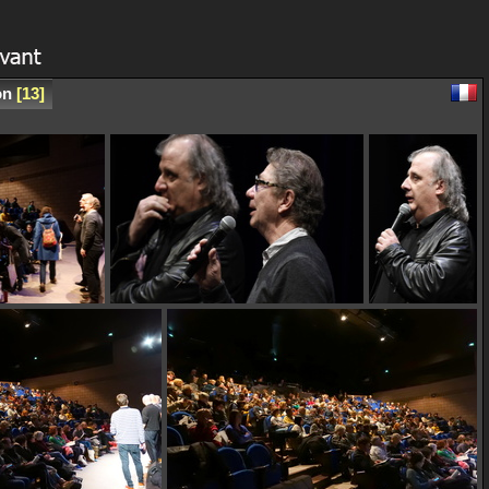
on
13