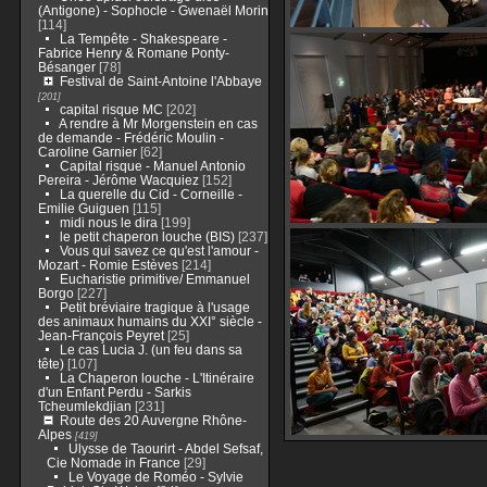
(Antigone) - Sophocle - Gwenaël Morin
[114]
La Tempête - Shakespeare -
Fabrice Henry & Romane Ponty-
Bésanger
[78]
Festival de Saint-Antoine l'Abbaye
[201]
capital risque MC
[202]
A rendre à Mr Morgenstein en cas
de demande - Frédéric Moulin -
Caroline Garnier
[62]
Capital risque - Manuel Antonio
Pereira - Jérôme Wacquiez
[152]
La querelle du Cid - Corneille -
Emilie Guiguen
[115]
midi nous le dira
[199]
le petit chaperon louche (BIS)
[237]
Vous qui savez ce qu'est l'amour -
Mozart - Romie Estèves
[214]
Eucharistie primitive/ Emmanuel
Borgo
[227]
Petit bréviaire tragique à l'usage
des animaux humains du XXI° siècle -
Jean-François Peyret
[25]
Le cas Lucia J. (un feu dans sa
tête)
[107]
La Chaperon louche - L'Itinéraire
d'un Enfant Perdu - Sarkis
Tcheumlekdjian
[231]
Route des 20 Auvergne Rhône-
Alpes
[419]
Ulysse de Taourirt - Abdel Sefsaf,
Cie Nomade in France
[29]
Le Voyage de Roméo - Sylvie