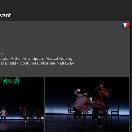
le
Fouda, Arthur Grandjean, Marcel Ndjeng
e Malinski - Costumes: Noémie Naftaway