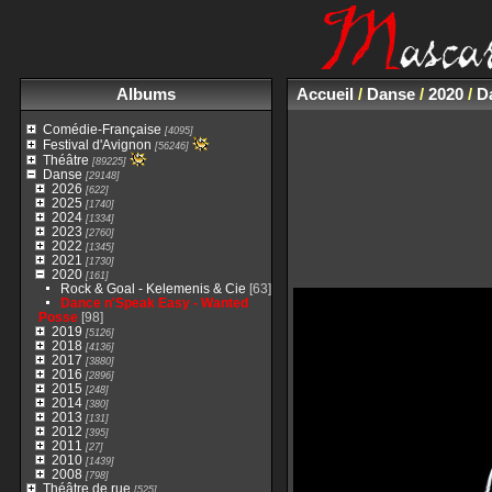
Albums
Accueil
/
Danse
/
2020
/
D
Comédie-Française
[4095]
Festival d'Avignon
[56246]
Théâtre
[89225]
Danse
[29148]
2026
[622]
2025
[1740]
2024
[1334]
2023
[2760]
2022
[1345]
2021
[1730]
2020
[161]
Rock & Goal - Kelemenis & Cie
[63]
Dance n'Speak Easy - Wanted
Posse
[98]
2019
[5126]
2018
[4136]
2017
[3880]
2016
[2896]
2015
[248]
2014
[380]
2013
[131]
2012
[395]
2011
[27]
2010
[1439]
2008
[798]
Théâtre de rue
[525]