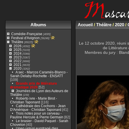
Albums
Accueil
/
Théâtre
/
2020
/
Comédie-Française
[4095]
Festival d'Avignon
[56246]
Théâtre
[89225]
Le 12 octobre 2020, réuni
2026
[4392]
de Littérature
2025
[5103]
Membres du jury : Bland
2024
[5366]
2023
[5367]
2022
[6666]
2021
[6633]
2020
[3262]
A sec - Marcos Caramés-Blanco -
Sarah Delaby-Rochette - ENSATT
[109]
Grands prix de littérature
dramatique 2020
[52]
Journées de Lyon des Auteurs de
Théâtre
[239]
Roberto ivre - Marie Birot -
Christian Taponard
[116]
Cathédrale des Cochons - Jean
D'Amérique - Christian Taponard
[41]
Trois notes pour un cerveau -
Pauline Hercule & Pierre Germain
[82]
Le brasier - David Paquet - Sarah
Chovelon
[40]
Uneo uplusi eurstragé dies