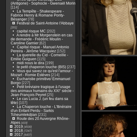
(Antigone) - Sophocle - Gwenaël Morin
[114]
La Tempête - Shakespeare -
Fabrice Henry & Romane Ponty-
Bésanger
[78]
Festival de Saint-Antoine l'Abbaye
[201]
capital risque MC
[202]
A rendre à Mr Morgenstein en cas
de demande - Frédéric Moulin -
Caroline Garnier
[62]
Capital risque - Manuel Antonio
Pereira - Jérôme Wacquiez
[152]
La querelle du Cid - Corneille -
Emilie Guiguen
[115]
midi nous le dira
[199]
le petit chaperon louche (BIS)
[237]
Vous qui savez ce qu'est l'amour -
Mozart - Romie Estèves
[214]
Eucharistie primitive/ Emmanuel
Borgo
[227]
Petit bréviaire tragique à l'usage
des animaux humains du XXI° siècle -
Jean-François Peyret
[25]
Le cas Lucia J. (un feu dans sa
tête)
[107]
La Chaperon louche - L'Itinéraire
d'un Enfant Perdu - Sarkis
Tcheumlekdjian
[231]
Route des 20 Auvergne Rhône-
Alpes
[419]
2019
[4530]
2018
[7247]
2017
[6437]