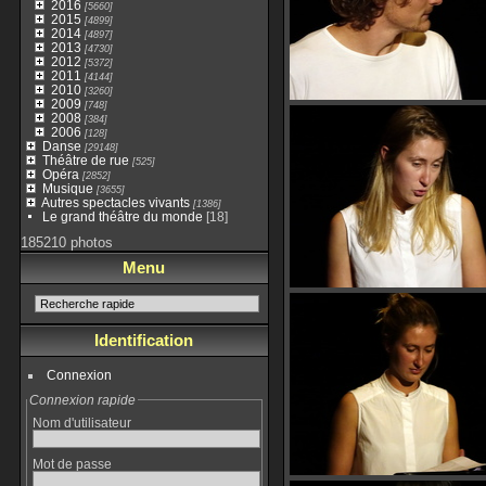
2016
[5660]
2015
[4899]
2014
[4897]
2013
[4730]
2012
[5372]
2011
[4144]
2010
[3260]
2009
[748]
2008
[384]
2006
[128]
Danse
[29148]
Théâtre de rue
[525]
Opéra
[2852]
Musique
[3655]
Autres spectacles vivants
[1386]
Le grand théâtre du monde
[18]
185210 photos
Menu
Identification
Connexion
Connexion rapide
Nom d'utilisateur
Mot de passe