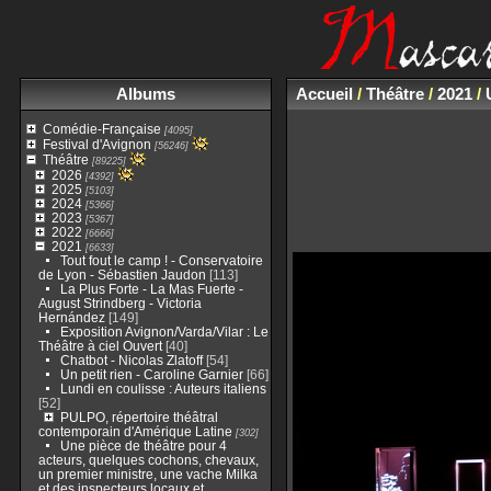
Albums
Accueil
/
Théâtre
/
2021
/
Comédie-Française
[4095]
Festival d'Avignon
[56246]
Théâtre
[89225]
2026
[4392]
2025
[5103]
2024
[5366]
2023
[5367]
2022
[6666]
2021
[6633]
Tout fout le camp ! - Conservatoire
de Lyon - Sébastien Jaudon
[113]
La Plus Forte - La Mas Fuerte -
August Strindberg - Victoria
Hernández
[149]
Exposition Avignon/Varda/Vilar : Le
Théâtre à ciel Ouvert
[40]
Chatbot - Nicolas Zlatoff
[54]
Un petit rien - Caroline Garnier
[66]
Lundi en coulisse : Auteurs italiens
[52]
PULPO, répertoire théâtral
contemporain d'Amérique Latine
[302]
Une pièce de théâtre pour 4
acteurs, quelques cochons, chevaux,
un premier ministre, une vache Milka
et des inspecteurs locaux et