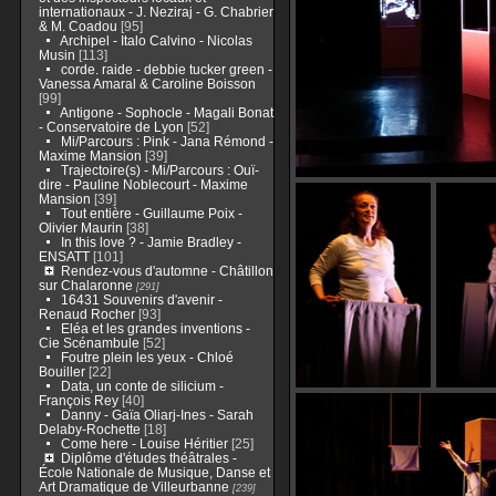
internationaux - J. Neziraj - G. Chabrier
& M. Coadou
[95]
Archipel - Italo Calvino - Nicolas
Musin
[113]
corde. raide - debbie tucker green -
Vanessa Amaral & Caroline Boisson
[99]
Antigone - Sophocle - Magali Bonat
- Conservatoire de Lyon
[52]
Mi/Parcours : Pink - Jana Rémond -
Maxime Mansion
[39]
Trajectoire(s) - Mi/Parcours : Ouï-
dire - Pauline Noblecourt - Maxime
Mansion
[39]
Tout entière - Guillaume Poix -
Olivier Maurin
[38]
In this love ? - Jamie Bradley -
ENSATT
[101]
Rendez-vous d'automne - Châtillon
sur Chalaronne
[291]
16431 Souvenirs d'avenir -
Renaud Rocher
[93]
Eléa et les grandes inventions -
Cie Scénambule
[52]
Foutre plein les yeux - Chloé
Bouiller
[22]
Data, un conte de silicium -
François Rey
[40]
Danny - Gaïa Oliarj-Ines - Sarah
Delaby-Rochette
[18]
Come here - Louise Héritier
[25]
Diplôme d'études théâtrales -
École Nationale de Musique, Danse et
Art Dramatique de Villeurbanne
[239]