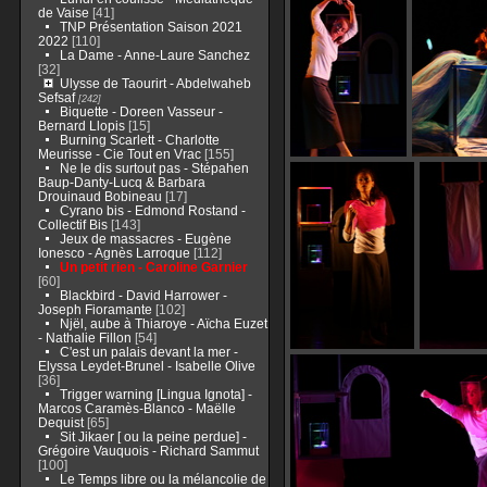
de Vaise
[41]
TNP Présentation Saison 2021
2022
[110]
La Dame - Anne-Laure Sanchez
[32]
Ulysse de Taourirt - Abdelwaheb
Sefsaf
[242]
Biquette - Doreen Vasseur -
Bernard Llopis
[15]
Burning Scarlett - Charlotte
Meurisse - Cie Tout en Vrac
[155]
Ne le dis surtout pas - Stépahen
Baup-Danty-Lucq & Barbara
Drouinaud Bobineau
[17]
Cyrano bis - Edmond Rostand -
Collectif Bis
[143]
Jeux de massacres - Eugène
Ionesco - Agnès Larroque
[112]
Un petit rien - Caroline Garnier
[60]
Blackbird - David Harrower -
Joseph Fioramante
[102]
Njël, aube à Thiaroye - Aïcha Euzet
- Nathalie Fillon
[54]
C'est un palais devant la mer -
Elyssa Leydet-Brunel - Isabelle Olive
[36]
Trigger warning [Lingua Ignota] -
Marcos Caramès-Blanco - Maëlle
Dequist
[65]
Sit Jikaer [ ou la peine perdue] -
Grégoire Vauquois - Richard Sammut
[100]
Le Temps libre ou la mélancolie de