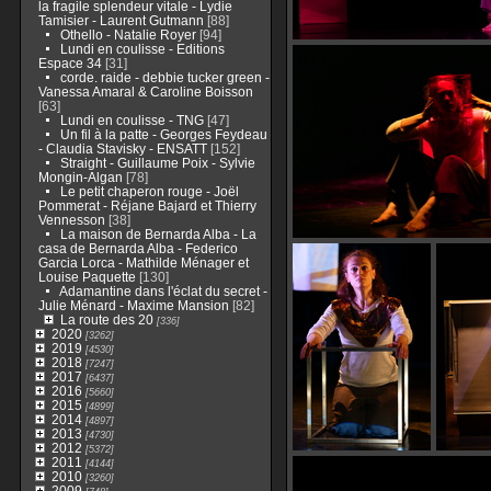
la fragile splendeur vitale - Lydie
Tamisier - Laurent Gutmann
[88]
Othello - Natalie Royer
[94]
Lundi en coulisse - Editions
Espace 34
[31]
corde. raide - debbie tucker green -
Vanessa Amaral & Caroline Boisson
[63]
Lundi en coulisse - TNG
[47]
Un fil à la patte - Georges Feydeau
- Claudia Stavisky - ENSATT
[152]
Straight - Guillaume Poix - Sylvie
Mongin-Algan
[78]
Le petit chaperon rouge - Joël
Pommerat - Réjane Bajard et Thierry
Vennesson
[38]
La maison de Bernarda Alba - La
casa de Bernarda Alba - Federico
Garcia Lorca - Mathilde Ménager et
Louise Paquette
[130]
Adamantine dans l'éclat du secret -
Julie Ménard - Maxime Mansion
[82]
La route des 20
[336]
2020
[3262]
2019
[4530]
2018
[7247]
2017
[6437]
2016
[5660]
2015
[4899]
2014
[4897]
2013
[4730]
2012
[5372]
2011
[4144]
2010
[3260]
2009