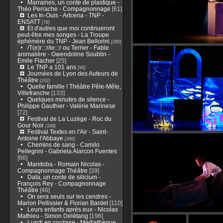
Marraines, un conte de plastique -
Théo Perrache - Compagnonnage
[61]
Les In-Ouis - Artcena - TNP -
ENSATT
[78]
Et d'autres que moi continueront
peut-être mes songes - La Troupe
éphémère du TNP - Jean Bellorini
[280]
/T(e)r:::r/ie:::r ou Terrier - Fable
animalière - Gwendoline Soublin -
Emile Flacher
[25]
Le TNP a 101 ans
[96]
Journées de Lyon des Auteurs de
Théâtre
[292]
Quelle famille ! Théâtre Pêle-Mêle,
Villefranche
[133]
Quelques minutes de silence -
Philippe Gauthier - Valérie Marinese
[72]
Festival de La Luzège - Roc du
Gour Noir
[188]
Festival Textes en l'Air - Saint-
Antoine l'Abbaye
[396]
Chemins de sang - Camilo
Pellegrini - Gabriela Alarcon Fuentes
[66]
Manitoba - Romain Nicolas -
Compagnonnage Théâtre
[39]
Data, un conte de silicium -
François Rey - Compagnonnage
Théâtre
[46]
On sera seuls sur les cendres -
Marion Pellissier & Florian Bardet
[110]
Leurs enfants après eux - Nicolas
Mathieu - Simon Delétang
[196]
Lundi en coulisse - Médiathèque