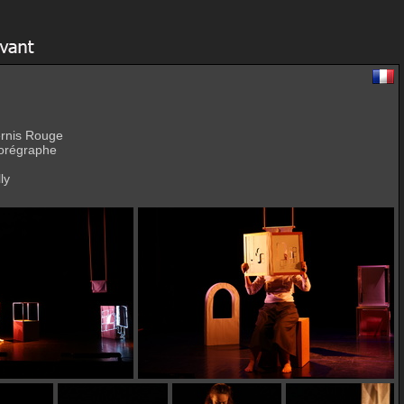
ernis Rouge
horégraphe
ly