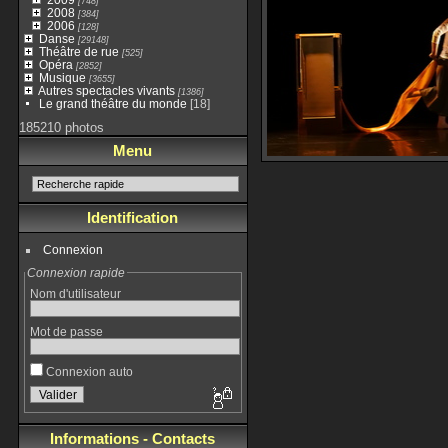
[748]
2008
[384]
2006
[128]
Danse
[29148]
Théâtre de rue
[525]
Opéra
[2852]
Musique
[3655]
Autres spectacles vivants
[1386]
Le grand théâtre du monde
[18]
185210 photos
Menu
Identification
Connexion
Connexion rapide
Nom d'utilisateur
Mot de passe
Connexion auto
Informations - Contacts