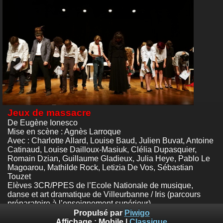
Jeux de massacre
De Eugène Ionesco
Mise en scène : Agnès Larroque
Avec : Charlotte Allard, Louise Baud, Julien Buvat, Antoine
Catinaud, Louise Dailloux-Masiuk, Clélia Dupasquier,
Romain Dzian, Guillaume Gladieux, Julia Heye, Pablo Le
Magoarou, Mathilde Rock, Letizia De Vos, Sébastian
Touzet
Elèves 3CR/PPES de l’Ecole Nationale de musique,
danse et art dramatique de Villeurbanne / Iris (parcours
préparatoire à l’enseignement supérieur)
Théâtre de l'Iris, Villeurbanne
Propulsé par
Piwigo
Photos :
© Emile Zeizig
Affichage :
Mobile
|
Classique