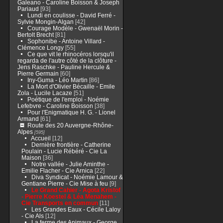
Galeano - Caroline Boisson & Joseph
Pariaud
[93]
Lundi en coulisse - David Ferré -
Sylvie Mongin-Algan
[42]
Courage Modèle - Gwenaël Morin -
Bertolt Brecht
[81]
Sophonibe - Antoine Villard -
Clémence Longy
[55]
Ce que vit le rhinocéros lorsqu'il
regarda de l'autre côté de la clôture -
Jens Raschke - Pauline Hercule &
Pierre Germain
[60]
Iny-Guma - Léo Martin
[86]
La Mort d'Olivier Bécaille - Emile
Zola - Lucile Lacaze
[51]
Poétique de l'emploi - Noémie
Lefebvre - Caroline Boisson
[38]
Pour l'Enigmatique H. G. - Lionel
Armand
[61]
Route des 20 Auvergne-Rhône-
Alpes
[595]
Accueil
[12]
Dernière frontière - Catherine
Poulain - Lucie Rébéré - Cie La
Maison
[36]
Notre vallée - Julie Aminthe -
Emilie Flacher - Cie Arnica
[22]
Diva Syndicat - Noémie Lamour &
Gentiane Pierre - Cie Mise à feu
[9]
Le Grand Cahier - Agota Kristof
- Pierre Koestel & Léa Menahem -
Cie Transports en commun
[11]
Les Grandes Eaux - Cécile Laloy
- Cie Als
[12]
La ferme des Animaux - George