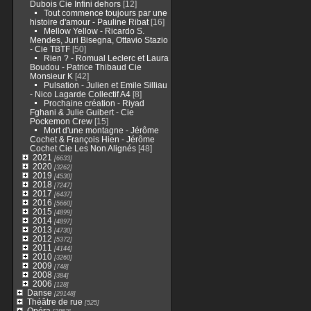
Dubois Cie Infini dehors
[12]
Tout commence toujours par une
histoire d'amour - Pauline Ribat
[16]
Mellow Yellow - Ricardo S.
Mendes, Juri Bisegna, Ottavio Stazio
- Cie TBTF
[50]
Rien ? - Romual Leclerc et Laura
Boudou - Patrice Thibaud Cie
Monsieur K
[42]
Pulsation - Julien et Emile Silliau
- Nico Lagarde Collectif A4
[8]
Prochaine création - Riyad
Fghani & Julie Guibert - Cie
Pockemon Crew
[15]
Mort d'une montagne - Jérôme
Cochet & François Hien - Jérôme
Cochet Cie Les Non Alignés
[48]
2021
[6633]
2020
[3262]
2019
[4530]
2018
[7247]
2017
[6437]
2016
[5660]
2015
[4899]
2014
[4897]
2013
[4730]
2012
[5372]
2011
[4144]
2010
[3260]
2009
[748]
2008
[384]
2006
[128]
Danse
[29148]
Théâtre de rue
[525]
Opéra