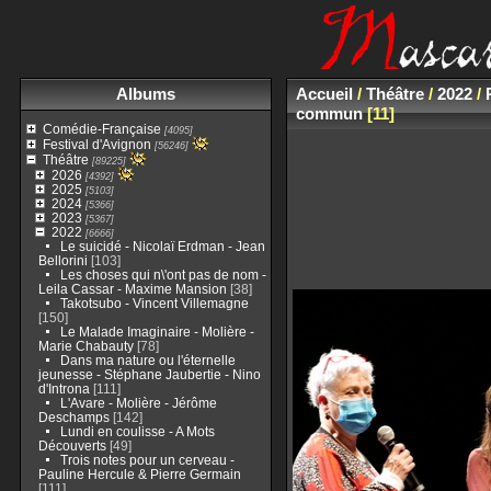
Albums
Accueil
/
Théâtre
/
2022
/
commun
11
Comédie-Française
[4095]
Festival d'Avignon
[56246]
Théâtre
[89225]
2026
[4392]
2025
[5103]
2024
[5366]
2023
[5367]
2022
[6666]
Le suicidé - Nicolaï Erdman - Jean
Bellorini
[103]
Les choses qui n\'ont pas de nom -
Leila Cassar - Maxime Mansion
[38]
Takotsubo - Vincent Villemagne
[150]
Le Malade Imaginaire - Molière -
Marie Chabauty
[78]
Dans ma nature ou l'éternelle
jeunesse - Stéphane Jaubertie - Nino
d'Introna
[111]
L'Avare - Molière - Jérôme
Deschamps
[142]
Lundi en coulisse - A Mots
Découverts
[49]
Trois notes pour un cerveau -
Pauline Hercule & Pierre Germain
[111]