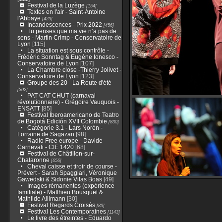
Festival de la Luzège
[154]
Textes en l'air - Saint-Antoine
l'Abbaye
[423]
Incandescences - Prix 2022
[456]
Tu penses que ma vie n’a pas de
sens - Martin Crimp - Conservatoire de
Lyon
[115]
La situation est sous contrôle -
Frédéric Sonntag & Eugène Ionesco -
Conservatoire de Lyon
[107]
La Chambre close -Thierry Jolivet -
Conservatoire de Lyon
[123]
Groupe des 20 - La Route d'été
[302]
PAT CAT CHUT (carnaval
révolutionnaire) - Grégoire Vauquois -
ENSATT
[85]
Festival Iberoamericano de Teatro
de Bogotá Edición XVII Colombie
[830]
Catégorie 3.1 - Lars Norén -
Lorraine de Sagazan
[98]
Radio Free europe - Davide
Carnevali - CIE 1420
[68]
Festival de Châtillon-sur-
Chalaronne
[656]
Cheval caisse et tiroir de course -
Prévert - Sarah Spaggiari, Véronique
Gawedski & Sidonie Vilas Boas
[49]
Images rémanentes (expérience
familiale) - Matthieu Bousquet &
Mathilde Allimann
[30]
Festival Regards Croisés
[83]
Festival Les Contemporaines
[1143]
Le livre des étreintes - Eduardo