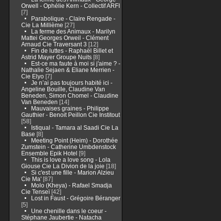
Orwell - Ophélie Kern - Collectif ARFI
[7]
Parabolique - Claire Rengade -
Cie La Millième
[27]
La ferme des Animaux - Marilyn
Mattei Georges Orweil - Clément
Arnaud Cie Traversant 3
[12]
Fin de luttes - Raphaël Billet et
Astrid Mayer Groupe Nuits
[8]
Est-ce ma faute à moi si j'aime ? -
Nathalie Sejaen & Eliane Merrien -
Cie Elyo
[7]
Je n’ai pas toujours habité ici -
Angeline Bouille, Claudine Van
Beneden, Simon Chomel - Claudine
Van Beneden
[14]
Mauvaises graines - Philippe
Gauthier - Benoit Peillon Cie Institout
[58]
Istiqual - Tamara al Saadi Cie La
Base
[8]
Meeting Point (Heim) - Dorothée
Zumstein - Catherine Umbdenstock
Ensemble Epik Hotel
[9]
This is love a love song - Lola
Giouse Cie La Divion de la joie
[18]
Si c'est une fille - Marion Alzieu
Cie Ma'
[87]
Molo (Kheya) - Rafael Smadja
Cie Tenseï
[42]
Lost in Faust - Grégoire Béranger
[5]
Une chenille dans le coeur -
Stéphane Jaubertie - Natacha