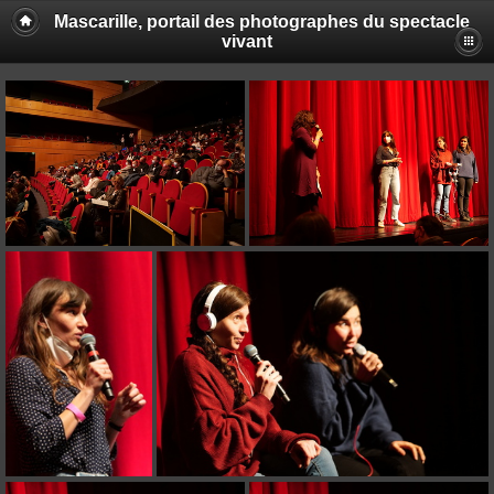
Mascarille, portail des photographes du spectacle
vivant