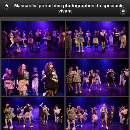
Mascarille, portail des photographes du spectacle
vivant