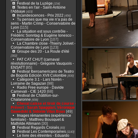
Festival de la Luzège
[154]
Textes en l'air - Saint-Antoine
l'Abbaye
[423]
Incandescences - Prix 2022
[456]
Tu penses que ma vie n’a pas de
sens - Martin Crimp - Conservatoire de
Lyon
[115]
La situation est sous contrôle -
Frédéric Sonntag & Eugène Ionesco -
Conservatoire de Lyon
[107]
La Chambre close -Thierry Jolivet -
Conservatoire de Lyon
[123]
Groupe des 20 - La Route d'été
[302]
PAT CAT CHUT (carnaval
révolutionnaire) - Grégoire Vauquois -
ENSATT
[85]
Festival Iberoamericano de Teatro
de Bogotá Edición XVII Colombie
[830]
Catégorie 3.1 - Lars Norén -
Lorraine de Sagazan
[98]
Radio Free europe - Davide
Carnevali - CIE 1420
[68]
Festival de Châtillon-sur-
Chalaronne
[656]
Cheval caisse et tiroir de course -
Prévert - Sarah Spaggiari, Véronique
Gawedski & Sidonie Vilas Boas
[49]
Images rémanentes (expérience
familiale) - Matthieu Bousquet &
Mathilde Allimann
[30]
Festival Regards Croisés
[83]
Festival Les Contemporaines
[1143]
Le livre des étreintes - Eduardo