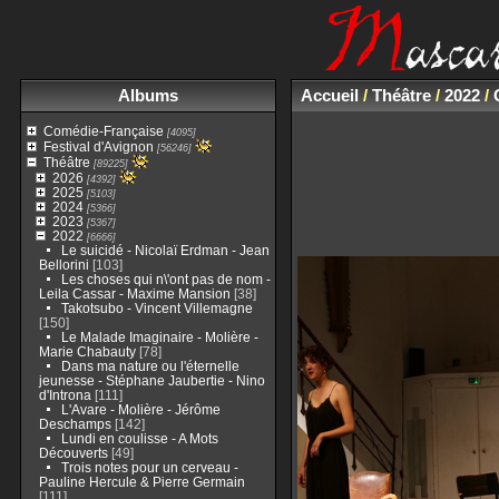
Albums
Accueil
/
Théâtre
/
2022
/
Comédie-Française
[4095]
Festival d'Avignon
[56246]
Théâtre
[89225]
2026
[4392]
2025
[5103]
2024
[5366]
2023
[5367]
2022
[6666]
Le suicidé - Nicolaï Erdman - Jean
Bellorini
[103]
Les choses qui n\'ont pas de nom -
Leila Cassar - Maxime Mansion
[38]
Takotsubo - Vincent Villemagne
[150]
Le Malade Imaginaire - Molière -
Marie Chabauty
[78]
Dans ma nature ou l'éternelle
jeunesse - Stéphane Jaubertie - Nino
d'Introna
[111]
L'Avare - Molière - Jérôme
Deschamps
[142]
Lundi en coulisse - A Mots
Découverts
[49]
Trois notes pour un cerveau -
Pauline Hercule & Pierre Germain
[111]