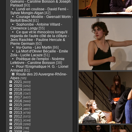
Galeano - Caroline Boisson & Joseph
Pariaud
[93]
Lundi en coulisse - David Ferré -
Sylvie Mongin-Algan
[42]
Courage Modèle - Gwenaël Morin -
Bertolt Brecht
[81]
Sophonibe - Antoine Villard -
Clémence Longy
[55]
Ce que vit le rhinocéros lorsqu'il
regarda de l'autre côté de la clôture -
Jens Raschke - Pauline Hercule &
Pierre Germain
[60]
Iny-Guma - Léo Martin
[86]
La Mort d'Olivier Bécaille - Emile
Zola - Lucile Lacaze
[51]
Poétique de l'emploi - Noémie
Lefebvre - Caroline Boisson
[38]
Pour l'Enigmatique H. G. - Lionel
Armand
[61]
Route des 20 Auvergne-Rhône-
Alpes
[595]
2021
[6633]
2020
[3262]
2019
[4530]
2018
[7247]
2017
[6437]
2016
[5660]
2015
[4899]
2014
[4897]
2013
[4730]
2012
[5372]
2011
[4144]
2010
[3260]
2009
[748]
2008
[384]