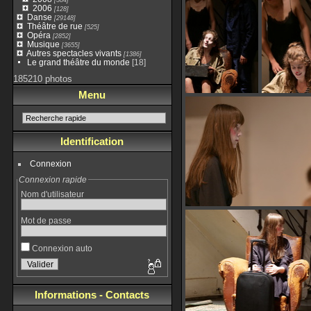
2006
[128]
Danse
[29148]
Théâtre de rue
[525]
Opéra
[2852]
Musique
[3655]
Autres spectacles vivants
[1386]
Le grand théâtre du monde
[18]
185210 photos
Menu
Identification
Connexion
Connexion rapide
Nom d'utilisateur
Mot de passe
Connexion auto
Informations - Contacts