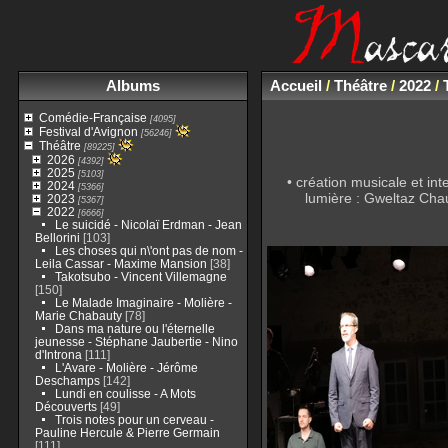
Albums
Accueil
/
Théâtre
/
2022
/
Comédie-Française
[4095]
Festival d'Avignon
[56246]
Théâtre
[89225]
2026
[4392]
2025
[5103]
• création musicale et in
2024
[5366]
lumière : Gweltaz Chauv
2023
[5367]
2022
[6666]
Le suicidé - Nicolaï Erdman - Jean
Bellorini
[103]
Les choses qui n\'ont pas de nom -
Leila Cassar - Maxime Mansion
[38]
Takotsubo - Vincent Villemagne
[150]
Le Malade Imaginaire - Molière -
Marie Chabauty
[78]
Dans ma nature ou l'éternelle
jeunesse - Stéphane Jaubertie - Nino
d'Introna
[111]
L'Avare - Molière - Jérôme
Deschamps
[142]
Lundi en coulisse - A Mots
Découverts
[49]
Trois notes pour un cerveau -
Pauline Hercule & Pierre Germain
[111]