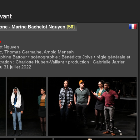
igone - Marine Bachelot Nguyen
56
e
lot Nguyen
riac, Thomas Germaine, Arnold Mensah
lphine Battour • scénographie : Bénédicte Jolys • régie générale et
ation : Charlotte Hubert-Vaillant • production : Gabrielle Jarrier
u 31 juillet 2022