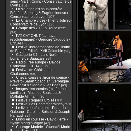
sens - Martin Crimp - Conservatoire de
Lyon
[115]
La situation est sous contrôle -
Frédéric Sonntag & Eugène Ionesco -
Conservatoire de Lyon
[107]
La Chambre close -Thierry Jolivet -
Conservatoire de Lyon
[123]
Groupe des 20 - La Route d'été
[302]
PAT CAT CHUT (carnaval
révolutionnaire) - Grégoire Vauquois -
ENSATT
[85]
Festival Iberoamericano de Teatro
de Bogotá Edición XVII Colombie
[830]
Catégorie 3.1 - Lars Norén -
Lorraine de Sagazan
[98]
Radio Free europe - Davide
Carnevali - CIE 1420
[68]
Festival de Châtillon-sur-
Chalaronne
[656]
Cheval caisse et tiroir de course -
Prévert - Sarah Spaggiari, Véronique
Gawedski & Sidonie Vilas Boas
[49]
Images rémanentes (expérience
familiale) - Matthieu Bousquet &
Mathilde Allimann
[30]
Festival Regards Croisés
[83]
Festival Les Contemporaines
[1143]
Le livre des étreintes - Eduardo
Galeano - Caroline Boisson & Joseph
Pariaud
[93]
Lundi en coulisse - David Ferré -
Sylvie Mongin-Algan
[42]
Courage Modèle - Gwenaël Morin -
Bertolt Brecht
[81]