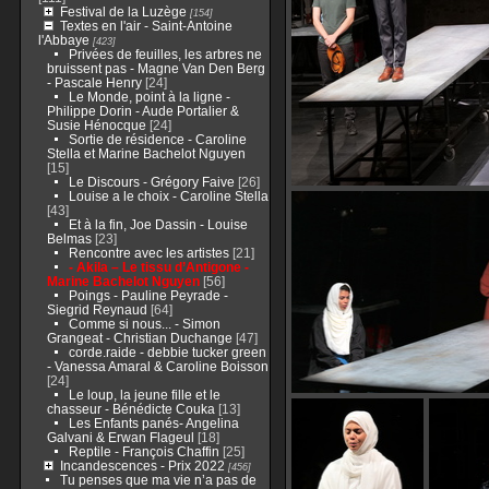
Festival de la Luzège
[154]
Textes en l'air - Saint-Antoine
l'Abbaye
[423]
Privées de feuilles, les arbres ne
bruissent pas - Magne Van Den Berg
- Pascale Henry
[24]
Le Monde, point à la ligne -
Philippe Dorin - Aude Portalier &
Susie Hénocque
[24]
Sortie de résidence - Caroline
Stella et Marine Bachelot Nguyen
[15]
Le Discours - Grégory Faive
[26]
Louise a le choix - Caroline Stella
[43]
Et à la fin, Joe Dassin - Louise
Belmas
[23]
Rencontre avec les artistes
[21]
- Akila – Le tissu d’Antigone -
Marine Bachelot Nguyen
[56]
Poings - Pauline Peyrade -
Siegrid Reynaud
[64]
Comme si nous... - Simon
Grangeat - Christian Duchange
[47]
corde.raide - debbie tucker green
- Vanessa Amaral & Caroline Boisson
[24]
Le loup, la jeune fille et le
chasseur - Bénédicte Couka
[13]
Les Enfants panés- Angelina
Galvani & Erwan Flageul
[18]
Reptile - François Chaffin
[25]
Incandescences - Prix 2022
[456]
Tu penses que ma vie n’a pas de