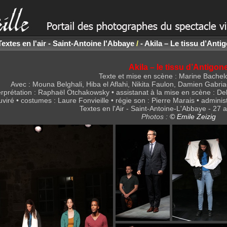
Textes en l'air - Saint-Antoine l'Abbaye
/
- Akila – Le tissu d’Ant
Akila – le tissu d’Antigon
Texte et mise en scène : Marine Bache
Avec : Mouna Belghali, Hiba el Aflahi, Nikita Faulon, Damien Gab
terprétation : Raphaël Otchakowsky • assistanat à la mise en scène : De
iré • costumes : Laure Fonvieille • régie son : Pierre Marais • administr
Textes en l'Air - Saint-Antoine-L'Abbaye - 27 a
Photos :
© Emile Zeizig