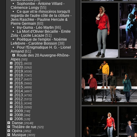
Sophonibe - Antoine Villard -
Clémence Longy
[55]
Ce que vit le rhinocéros lorsqu'il
regarda de l'autre côté de la clôture -
Jens Raschke - Pauline Hercule &
Pierre Germain
[60]
Iny-Guma - Léo Martin
[86]
La Mort d'Olivier Bécaille - Emile
Zola - Lucile Lacaze
[51]
Poétique de l'emploi - Noémie
Lefebvre - Caroline Boisson
[38]
Pour l'Enigmatique H. G. - Lionel
Armand
[61]
Route des 20 Auvergne-Rhône-
Alpes
[595]
2021
[6633]
2020
[3262]
2019
[4530]
2018
[7247]
2017
[6437]
2016
[5660]
2015
[4899]
2014
[4897]
2013
[4730]
2012
[5372]
2011
[4144]
2010
[3260]
2009
[748]
2008
[384]
2006
[128]
Danse
[29148]
Théâtre de rue
[525]
Opéra
[2852]
Musique
[3655]