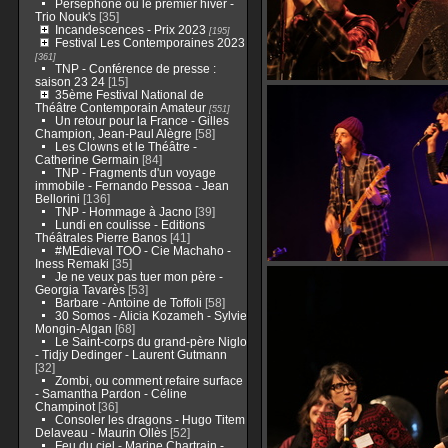
Perséphone ou le premier hiver -
Trio Nouk's
[35]
Incandescences - Prix 2023
[195]
Festival Les Contemporaines 2023
[361]
TNP - Conférence de presse :
saison 23 24
[15]
35ème Festival National de
Théâtre Contemporain Amateur
[551]
Un retour pour la France - Gilles
Champion, Jean-Paul Alègre
[58]
Les Clowns et le Théâtre -
Catherine Germain
[84]
TNP - Fragments d'un voyage
immobile - Fernando Pessoa - Jean
Bellorini
[136]
TNP - Hommage à Jacno
[39]
Lundi en coulisse - Editions
Théâtrales Pierre Banos
[41]
#MEdieval TOO - Cie Machaho -
Iness Remaki
[35]
Je ne veux pas tuer mon père -
Georgia Tavarès
[53]
Barbare - Antoine de Toffoli
[58]
30 Somos - Alicia Kozameh - Sylvie
Mongin-Algan
[68]
Le Saint-corps du grand-père Niglo
- Tidjy Dedinger - Laurent Gutmann
[32]
Zombi, ou comment refaire surface
- Samantha Pardon - Céline
Champinot
[36]
Consoler les dragons - Hugo Titem
Delaveau - Maurin Ollès
[52]
Feu du ciel - Marine Chartrain -