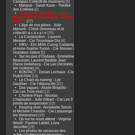
Canapas Collectif de musiciens
[5]
Manque - Sarah Kane - Théâtre
des Collines
[2]
La Couleur de la gêne - Lucie
Mena et Michael Sacchetti - Groupe
Belfour
[27]
L’âge de nos pères - Julie
Ménard - Chloé Simoneau et le
collectif l a c a v a l e
[15]
La Construction - Laurent
Mesnier - Cie Tricyclique Dol
[4]
HIKU - Eric Minh Cuong Castaing
et Anne-Sophie Turion - Cie Shonen /
Grandeur nature
[5]
Sur les pas d’Oodaaq - Emmeline
Beaussier, Laurent Bastide Jean
Pierre Hollebecq - Cie Les Décintrés
(en costume)
[4]
KONTACT - Dorian Lechaux - Cie
Puéril Péril
[16]
Le Chant du hareng - Lyli
Gauthier - Cie I Wanna Be
[31]
Des vagues - Alizée Bingöllü -
Cie Les Trois-Huit
[12]
L’Arrière-Pays - Nicolas
Chapoulier - Julie Gilbert - Cie Les 3
points de suspension
[10]
Passing-shot - Annabelle Simon
et Michèle Chardon - Cie Lalasonge -
les immersives
[18]
Où nul ne nous attend - Virginia
Woolf - Pauline Laidet, Liora
Jaccottet
[28]
Les photos de vacances des
autres n’intéressent personne -