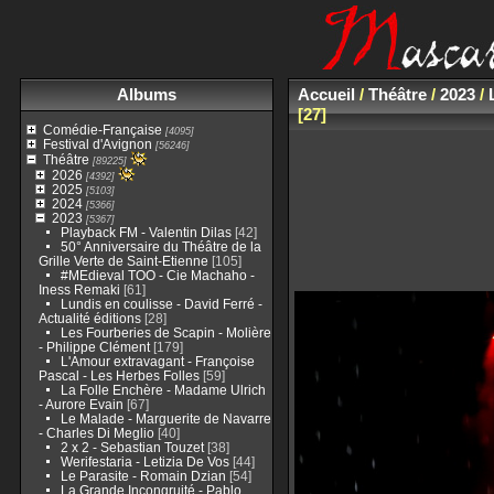
Albums
Accueil
/
Théâtre
/
2023
/
27
Comédie-Française
[4095]
Festival d'Avignon
[56246]
Théâtre
[89225]
2026
[4392]
2025
[5103]
2024
[5366]
2023
[5367]
Playback FM - Valentin Dilas
[42]
50° Anniversaire du Théâtre de la
Grille Verte de Saint-Etienne
[105]
#MEdieval TOO - Cie Machaho -
Iness Remaki
[61]
Lundis en coulisse - David Ferré -
Actualité éditions
[28]
Les Fourberies de Scapin - Molière
- Philippe Clément
[179]
L'Amour extravagant - Françoise
Pascal - Les Herbes Folles
[59]
La Folle Enchère - Madame Ulrich
- Aurore Evain
[67]
Le Malade - Marguerite de Navarre
- Charles Di Meglio
[40]
2 x 2 - Sebastian Touzet
[38]
Werifestaria - Letizia De Vos
[44]
Le Parasite - Romain Dzian
[54]
La Grande Incongruité - Pablo