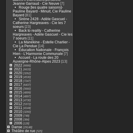
Jeanne Garraud - Cie Neuve
[7]
Rouge [les quatre saisons]-
Pauline Bayard - Minuit, Cie Pauline
Bayard
[81]
Sirène 2428 - Adèle Gascuel -
Catherine Hargreaves - Cie les 7
soeurs
[23]
Back to reality - Catherine
Hargreaves - Adèle Gascuel - Cie les
7 soeurs
[11]
La Manékine - Estelle Charlier -
Cie La Pendue
[14]
Éducation Nationale - François
Hien - L'Harmonie Communale
[7]
Accueil - La route des 20
Auvergne-Rhône-Alpes 2023
[13]
2022
[6666]
2021
[6633]
2020
[3262]
2019
[4530]
2018
[7247]
2017
[6437]
2016
[5660]
2015
[4899]
2014
[4897]
2013
[4730]
2012
[5372]
2011
[4144]
2010
[3260]
2009
[748]
2008
[384]
2006
[128]
Danse
[29148]
Théâtre de rue
[525]