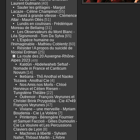
Laurent Gutmann
[40]
Sauter les grillages - Margot
Lacaze - Céline Champinot
[55]
David à grande vitesse - Clémence
Attar - Maurin Ollès
[51]
Lundis en coulisses - Frédérique
Moreau de Bellaing
[31]
Les Observateurs du Mont Blanc -
Léa Sigismondi - Tom Da Sylva
[65]
L'Espèce humaine ou
l'Inimaginable - Mathieu Coblentz
[60]
Résister ! A propos du suicidé de
Nicolaï Erdman
[25]
La route des 20 Auvergne-Rhône-
Alpes 2023
[435]
Kaldûn - Abdelwaheb Sefsaf -
Nomade in France et Canticum
Novum
[14]
Ikebana - Thô Anothaï et Naoko
Tozawa - Anothaï Cie
[4]
Nos Amis nos Morts - Chloé
Hervieux et Célien Riesen -
Tungstène Théâtre
[22]
Outrenoir - François Veyrunes et
Christel Brink Przygodda - Cie 47•49
François Veyrunes
[47]
Viviane – une merveille - Myriam
Boudenia - Cie La Volière
[7]
Printemps - Bérengère Fournier
et Samuel Faccioli - Gilles Dumoulin -
Cie La Vouivre et Les Percussions
Claviers de Lyon
[8]
Machines à liberté - Sylvain
Nallet, Thibaut Martin - L’Arbre