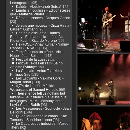
Lemagoarou
[95]
Kaldûn - Abdelwaheb Sefsaf
[142]
Lundis en coulisse - Editions ;esse
que - Mathilde Priolet
[60]
Rémanescences - Jacques Grison
[23]
Je suis une mouette - Oriza Hirata -
Laurent Gutmann
[96]
Une note oscillante - James
Bradley - Emmanuel.lx Linée - Jan
Pieter Koch - Ricardo Moreno
[99]
He-ROSE - Vinay Kumar - Nimmy
Raphel - ENSATT
[106]
Tempête sous un crâne - Victor
Hugo - Jean Bellorini
[143]
Festival de la Luzège
[157]
Festival Textes en l'air - Saint-
Antoine l'Abbaye
[380]
La Cerisaie - Anton Tchekhov -
Philippe Sire
[135]
Les Estivants - Maxime Gorki -
Magali Bonat
[138]
4,7% de liberté - Métilde
Weyergans et Samuel Hercule
[66]
Their silence left us nothing but
tokens – Leur silence n’a laissé que
des gages - MoMo Matsunyane et
Leyla-Claire Rabih
[93]
Les Messagères - Sophocle - Jean
Bellorini
[146]
Qu’on leur donne le chaos - Kae
Tempest - Sandrine Lanno
[98]
Le Cabaret des indociles - Margot
Thery
[62]