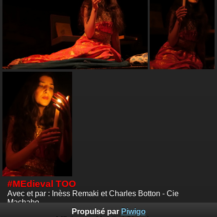
#MEdieval TOO
Avec et par : Inèss Remaki et Charles Botton - Cie
Machaho
Théâtre du Griffon, MJC de Vaugneray
Propulsé par
Piwigo