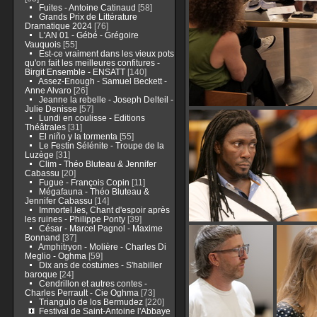
Fuites - Antoine Catinaud
[58]
Grands Prix de Littérature
Dramatique 2024
[76]
L'AN 01 - Gébé - Grégoire
Vauquois
[55]
Est-ce vraiment dans les vieux pots
qu'on fait les meilleures confitures -
Birgit Ensemble - ENSATT
[140]
Assez-Enough - Samuel Beckett -
Anne Alvaro
[26]
Jeanne la rebelle - Joseph Delteil -
Julie Denisse
[57]
Lundi en coulisse - Editions
Théâtrales
[31]
El niño y la tormenta
[55]
Le Festin Sélénite - Troupe de la
Luzège
[31]
Clim - Théo Bluteau & Jennifer
Cabassu
[20]
Fugue - François Copin
[11]
Mégafauna - Théo Bluteau &
Jennifer Cabassu
[14]
Immortel.les, Chant d'espoir après
les ruines - Philippe Ponty
[39]
César - Marcel Pagnol - Maxime
Bonnand
[37]
Amphitryon - Molière - Charles Di
Meglio - Oghma
[59]
Dix ans de costumes - S'habiller
baroque
[24]
Cendrillon et autres contes -
Charles Perrault - Cie Oghma
[73]
Triangulo de los Bermudez
[220]
Festival de Saint-Antoine l'Abbaye