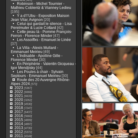
Robinson - Michel Tournier -
Mathieu Coblentz & Vianney Ledieu
[195]
Y a d’l’Ubu - Exposition Maison
Jean Vilar, Avignon
[20]
Celui qui gardait le silence - Lisa
Perelmuter & Lucie Cottard
[42]
Cette peau là - Pomme François-
Ferron - Florence Minder
[47]
Lxs Assoiffxs - Emanuel.le Linée
[37]
La Villa - Alexis Mullard -
Emmanuel Meirieu
[49]
L'Indisable - Apolline Gille -
Florence Minder
[30]
En Périphérie - Valentin Gicqueau -
Igor Mendjisky
[44]
Les Poules à chair - Sylvain
Septours - Emmanuel Meirieu
[30]
Route des 20 Auvergne Rhône-
Alpes 2024
[573]
2023
[5367]
2022
[6666]
2021
[6633]
2020
[3262]
2019
[4530]
2018
[7247]
2017
[6437]
2016
[5660]
2015
[4899]
2014
[4897]
2013
[4730]
2012
[5372]
2011
[4144]