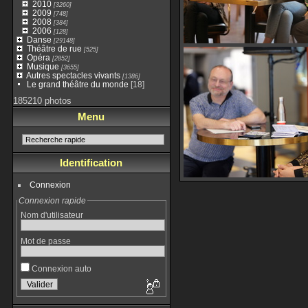
2010
[3260]
2009
[748]
2008
[384]
2006
[128]
Danse
[29148]
Théâtre de rue
[525]
Opéra
[2852]
Musique
[3655]
Autres spectacles vivants
[1386]
Le grand théâtre du monde
[18]
185210 photos
Menu
Identification
Connexion
Connexion rapide
Nom d'utilisateur
Mot de passe
Connexion auto