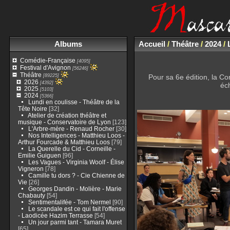
Albums
Accueil
/
Théâtre
/
2024
/
Comédie-Française
[4095]
Festival d'Avignon
[56246]
Théâtre
[89225]
Pour sa 6e édition, la Co
2026
[4392]
éch
2025
[5103]
2024
[5366]
Lundi en coulisse - Théâtre de la
Tête Noire
[32]
Atelier de création théâtre et
musique - Conservatoire de Lyon
[123]
L'Arbre-mère - Renaud Rocher
[30]
Nos Intelligences - Matthieu Loos -
Arthur Fourcade & Matthieu Loos
[79]
La Querelle du Cid - Corneille -
Emilie Guiguen
[96]
Les Vagues - Virginia Woolf - Élise
Vigneron
[78]
Camille tu dors ? - Cie Chienne de
Vie
[26]
Georges Dandin - Molière - Marie
Chabauty
[54]
Sentimentalifée - Tom Nermel
[90]
Le scandale est ce qui fait l'offense
- Laodicée Hazim Terrasse
[54]
Un jour parmi tant - Tamara Muret
[65]