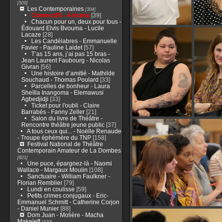
[509]
Les Contemporaines
[304]
Connect#6 - Artcena
[39]
Chacun pour un, deux pour tous -
Édouard Elvis Bvouma - Lucile
Lacaze
[28]
Les Candélabres - Emmanuelle
Favier - Pauline Laidet
[57]
T’as 15 ans, j’ai pas 15 bras -
Jean Laurent Faubourg - Nicolas
Givran
[56]
Une histoire d’amitié - Mathilde
Souchaud - Thomas Poulard
[33]
Parcelles de bonheur - Laura
Sheïlla Inangoma - Elemawusi
Agbedjidji
[33]
Ticket pour l'oubli - Claire
Barrabès - Fanny Zeller
[21]
Salon du livre de Théâtre -
Rencontre théâtre jeune public
[37]
A tous ceux qui... - Noëlle Renaude
- Troupe éphémère du TNP
[158]
Festival National de Théâtre
Contemporain Amateur de La Dombes
[821]
Une puce, épargnez-là - Naomi
Wallace - Margaux Moulin
[108]
Sanctuaire - William Faulkner -
Florian Remblier
[79]
Lundi en coulisse
[59]
Petits crimes conjugaux - Eric-
Emmanuel Schmitt - Catherine Corjon
- Daniel Munier
[88]
Dom Juan - Molière - Macha
Makeïeff
[420]