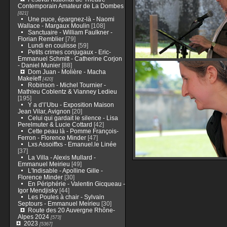
Contemporain Amateur de La Dombes
[821]
Une puce, épargnez-là - Naomi
Wallace - Margaux Moulin
[108]
Sanctuaire - William Faulkner -
Florian Remblier
[79]
Lundi en coulisse
[59]
Petits crimes conjugaux - Eric-
Emmanuel Schmitt - Catherine Corjon
- Daniel Munier
[88]
Dom Juan - Molière - Macha
Makeïeff
[420]
Robinson - Michel Tournier -
Mathieu Coblentz & Vianney Ledieu
[195]
Y a d’l’Ubu - Exposition Maison
Jean Vilar, Avignon
[20]
Celui qui gardait le silence - Lisa
Perelmuter & Lucie Cottard
[42]
Cette peau là - Pomme François-
Ferron - Florence Minder
[47]
Lxs Assoiffxs - Emanuel.le Linée
[37]
La Villa - Alexis Mullard -
Emmanuel Meirieu
[49]
L'Indisable - Apolline Gille -
Florence Minder
[30]
En Périphérie - Valentin Gicqueau -
Igor Mendjisky
[44]
Les Poules à chair - Sylvain
Septours - Emmanuel Meirieu
[30]
Route des 20 Auvergne Rhône-
Alpes 2024
[573]
2023
[5367]