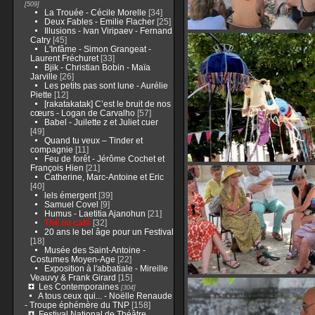
[509]
La Trouée - Cécile Morelle
[34]
Deux Fables - Emilie Flacher
[25]
Illusions - Ivan Viripaev - Fernand
Catry
[45]
L'Infâme - Simon Grangeat -
Laurent Fréchuret
[33]
Bjik - Christian Bobin - Maïa
Jarville
[26]
Les petits pas sont lune - Aurélie
Piette
[12]
[rakatakatak] C’est le bruit de nos
cœurs - Logan de Carvalho
[57]
Babel - Juilette z et Juliet cuer
[49]
Quand tu veux – Tinder et
compagnie
[11]
Feu de forêt - Jérôme Cochet et
François Hien
[21]
Catherine, Marc-Antoine et Eric
[40]
lels émergent
[39]
Samuel Covel
[9]
Humus - Laetitia Ajanohun
[21]
Thé ou café
[32]
20 ans le bel âge pour un Festival
[18]
Musée des Saint-Antoine -
Costumes Moyen-Age
[22]
Exposition à l'abbatiale - Mireille
Veauvy & Frank Girard
[15]
Les Contemporaines
[304]
A tous ceux qui... - Noëlle Renaude
- Troupe éphémère du TNP
[158]
Festival National de Théâtre