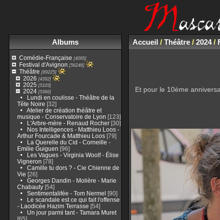
Albums
Accueil
/
Théâtre
/
2024
/
Comédie-Française
[4095]
Festival d'Avignon
[56246]
Théâtre
[89225]
2026
[4392]
2025
[5103]
Et pour le 10ème anniversai
2024
[5366]
Lundi en coulisse - Théâtre de la
Tête Noire
[32]
Atelier de création théâtre et
musique - Conservatoire de Lyon
[123]
L'Arbre-mère - Renaud Rocher
[30]
Nos Intelligences - Matthieu Loos -
Arthur Fourcade & Matthieu Loos
[79]
La Querelle du Cid - Corneille -
Emilie Guiguen
[96]
Les Vagues - Virginia Woolf - Élise
Vigneron
[78]
Camille tu dors ? - Cie Chienne de
Vie
[26]
Georges Dandin - Molière - Marie
Chabauty
[54]
Sentimentalifée - Tom Nermel
[90]
Le scandale est ce qui fait l'offense
- Laodicée Hazim Terrasse
[54]
Un jour parmi tant - Tamara Muret
[65]