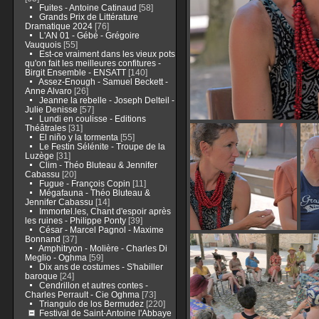
Fuites - Antoine Catinaud
[58]
Grands Prix de Littérature
Dramatique 2024
[76]
L'AN 01 - Gébé - Grégoire
Vauquois
[55]
Est-ce vraiment dans les vieux pots
qu'on fait les meilleures confitures -
Birgit Ensemble - ENSATT
[140]
Assez-Enough - Samuel Beckett -
Anne Alvaro
[26]
Jeanne la rebelle - Joseph Delteil -
Julie Denisse
[57]
Lundi en coulisse - Editions
Théâtrales
[31]
El niño y la tormenta
[55]
Le Festin Sélénite - Troupe de la
Luzège
[31]
Clim - Théo Bluteau & Jennifer
Cabassu
[20]
Fugue - François Copin
[11]
Mégafauna - Théo Bluteau &
Jennifer Cabassu
[14]
Immortel.les, Chant d'espoir après
les ruines - Philippe Ponty
[39]
César - Marcel Pagnol - Maxime
Bonnand
[37]
Amphitryon - Molière - Charles Di
Meglio - Oghma
[59]
Dix ans de costumes - S'habiller
baroque
[24]
Cendrillon et autres contes -
Charles Perrault - Cie Oghma
[73]
Triangulo de los Bermudez
[220]
Festival de Saint-Antoine l'Abbaye