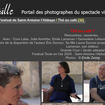
Festival de Saint-Antoine l'Abbaye
/
Thé ou café
32
Thé ou café ?
Rencontres, causeries...
Avec : Cora Laba, Julie Aminthe, Emile Lansman / Geneviève Lefaure
re de la disparition de l'auteur Éric Durnez, Sa fille Laura Durnez pro
Lansman, son éditeur.
Grande Cour / Jardin abbatial
Festival Texte en l'air 2024 - Saint-Antoine l'Abbay
Photos :
© Emile Zeizig