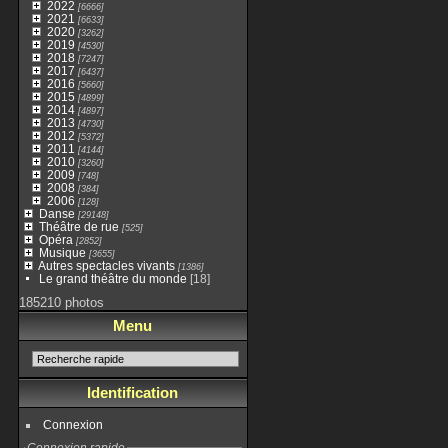
2022
[6666]
2021
[6633]
2020
[3262]
2019
[4530]
2018
[7247]
2017
[6437]
2016
[5660]
2015
[4899]
2014
[4897]
2013
[4730]
2012
[5372]
2011
[4144]
2010
[3260]
2009
[748]
2008
[384]
2006
[128]
Danse
[29148]
Théâtre de rue
[525]
Opéra
[2852]
Musique
[3655]
Autres spectacles vivants
[1386]
Le grand théâtre du monde
[18]
185210 photos
Menu
Identification
Connexion
Connexion rapide