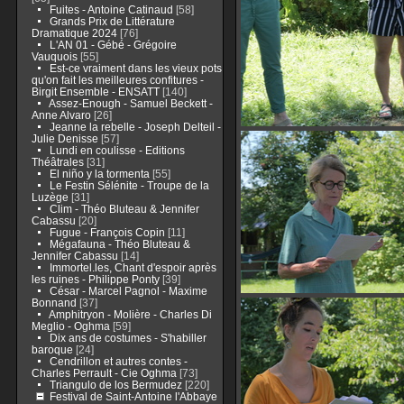
Fuites - Antoine Catinaud
[58]
Grands Prix de Littérature
Dramatique 2024
[76]
L'AN 01 - Gébé - Grégoire
Vauquois
[55]
Est-ce vraiment dans les vieux pots
qu'on fait les meilleures confitures -
Birgit Ensemble - ENSATT
[140]
Assez-Enough - Samuel Beckett -
Anne Alvaro
[26]
Jeanne la rebelle - Joseph Delteil -
Julie Denisse
[57]
Lundi en coulisse - Editions
Théâtrales
[31]
El niño y la tormenta
[55]
Le Festin Sélénite - Troupe de la
Luzège
[31]
Clim - Théo Bluteau & Jennifer
Cabassu
[20]
Fugue - François Copin
[11]
Mégafauna - Théo Bluteau &
Jennifer Cabassu
[14]
Immortel.les, Chant d'espoir après
les ruines - Philippe Ponty
[39]
César - Marcel Pagnol - Maxime
Bonnand
[37]
Amphitryon - Molière - Charles Di
Meglio - Oghma
[59]
Dix ans de costumes - S'habiller
baroque
[24]
Cendrillon et autres contes -
Charles Perrault - Cie Oghma
[73]
Triangulo de los Bermudez
[220]
Festival de Saint-Antoine l'Abbaye