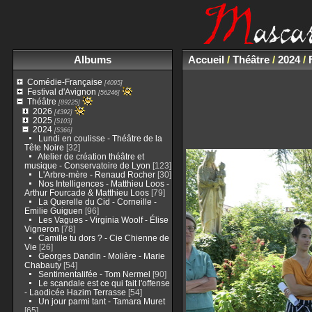
Albums
Accueil
/
Théâtre
/
2024
/
Comédie-Française
[4095]
Festival d'Avignon
[56246]
Théâtre
[89225]
2026
[4392]
2025
[5103]
2024
[5366]
Lundi en coulisse - Théâtre de la
Tête Noire
[32]
Atelier de création théâtre et
musique - Conservatoire de Lyon
[123]
L'Arbre-mère - Renaud Rocher
[30]
Nos Intelligences - Matthieu Loos -
Arthur Fourcade & Matthieu Loos
[79]
La Querelle du Cid - Corneille -
Emilie Guiguen
[96]
Les Vagues - Virginia Woolf - Élise
Vigneron
[78]
Camille tu dors ? - Cie Chienne de
Vie
[26]
Georges Dandin - Molière - Marie
Chabauty
[54]
Sentimentalifée - Tom Nermel
[90]
Le scandale est ce qui fait l'offense
- Laodicée Hazim Terrasse
[54]
Un jour parmi tant - Tamara Muret
[65]