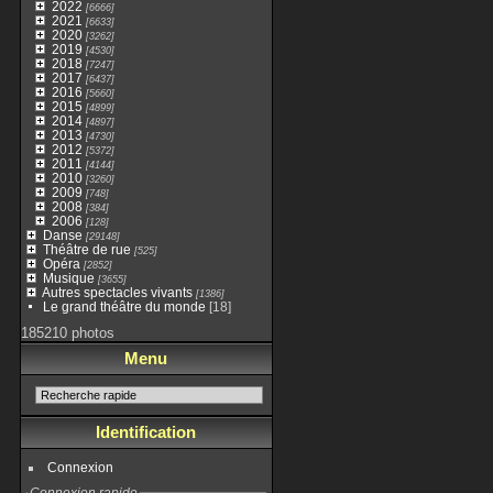
2022
[6666]
2021
[6633]
2020
[3262]
2019
[4530]
2018
[7247]
2017
[6437]
2016
[5660]
2015
[4899]
2014
[4897]
2013
[4730]
2012
[5372]
2011
[4144]
2010
[3260]
2009
[748]
2008
[384]
2006
[128]
Danse
[29148]
Théâtre de rue
[525]
Opéra
[2852]
Musique
[3655]
Autres spectacles vivants
[1386]
Le grand théâtre du monde
[18]
185210 photos
Menu
Identification
Connexion
Connexion rapide