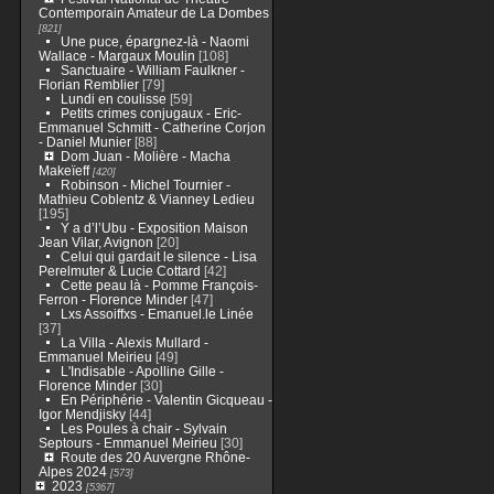
Contemporain Amateur de La Dombes
[821]
Une puce, épargnez-là - Naomi
Wallace - Margaux Moulin
[108]
Sanctuaire - William Faulkner -
Florian Remblier
[79]
Lundi en coulisse
[59]
Petits crimes conjugaux - Eric-
Emmanuel Schmitt - Catherine Corjon
- Daniel Munier
[88]
Dom Juan - Molière - Macha
Makeïeff
[420]
Robinson - Michel Tournier -
Mathieu Coblentz & Vianney Ledieu
[195]
Y a d’l’Ubu - Exposition Maison
Jean Vilar, Avignon
[20]
Celui qui gardait le silence - Lisa
Perelmuter & Lucie Cottard
[42]
Cette peau là - Pomme François-
Ferron - Florence Minder
[47]
Lxs Assoiffxs - Emanuel.le Linée
[37]
La Villa - Alexis Mullard -
Emmanuel Meirieu
[49]
L'Indisable - Apolline Gille -
Florence Minder
[30]
En Périphérie - Valentin Gicqueau -
Igor Mendjisky
[44]
Les Poules à chair - Sylvain
Septours - Emmanuel Meirieu
[30]
Route des 20 Auvergne Rhône-
Alpes 2024
[573]
2023
[5367]