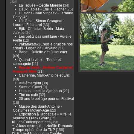
[509]
La Trouée - Cécile Morelle
[34]
Deux Fables - Emilie Flacher
[25]
Illusions - Ivan Viripaev - Fernand
Catry
[45]
L'Infâme - Simon Grangeat -
Laurent Fréchuret
[33]
Bjik - Christian Bobin - Maïa
Jarville
[26]
Les petits pas sont lune - Aurélie
Piette
[12]
[rakatakatak] C’est le bruit de nos
cœurs - Logan de Carvalho
[57]
Babel - Juilette z et Juliet cuer
[49]
Quand tu veux – Tinder et
compagnie
[11]
Feu de forêt - Jérôme Cochet et
François Hien
[21]
Catherine, Marc-Antoine et Eric
[40]
lels émergent
[39]
Samuel Covel
[9]
Humus - Laetitia Ajanohun
[21]
Thé ou café
[32]
20 ans le bel âge pour un Festival
[18]
Musée des Saint-Antoine -
Costumes Moyen-Age
[22]
Exposition à l'abbatiale - Mireille
Veauvy & Frank Girard
[15]
Les Contemporaines
[304]
A tous ceux qui... - Noëlle Renaude
- Troupe éphémère du TNP
[158]
Festival National de Théâtre