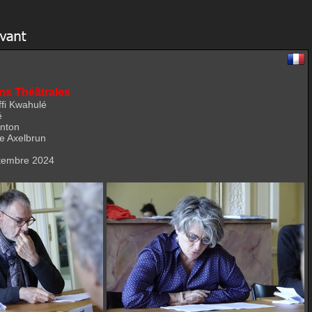
ns Théâtrales
ffi Kwahulé
é
nton
le Axelbrun
eptembre 2024