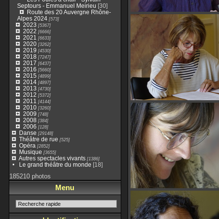
Septours - Emmanuel Meirieu
[30]
Route des 20 Auvergne Rhône-
Alpes 2024
[573]
2023
[5367]
2022
[6666]
2021
[6633]
2020
[3262]
2019
[4530]
2018
[7247]
2017
[6437]
2016
[5660]
2015
[4899]
2014
[4897]
2013
[4730]
2012
[5372]
2011
[4144]
2010
[3260]
2009
[748]
2008
[384]
2006
[128]
Danse
[29148]
Théâtre de rue
[525]
Opéra
[2852]
Musique
[3655]
Autres spectacles vivants
[1386]
Le grand théâtre du monde
[18]
185210 photos
Menu