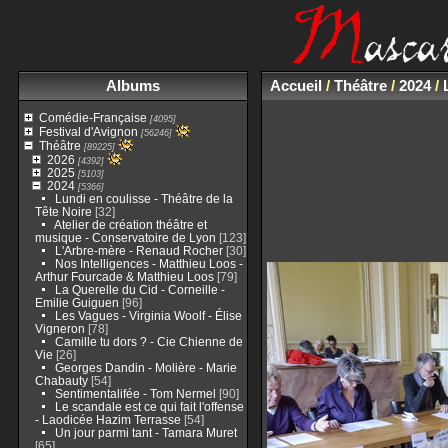
Albums
Accueil
/
Théâtre
/
2024
/
Comédie-Française
[4095]
Festival d'Avignon
[56246]
Théâtre
[89225]
2026
[4392]
2025
[5103]
2024
[5366]
Lundi en coulisse - Théâtre de la
Tête Noire
[32]
Atelier de création théâtre et
musique - Conservatoire de Lyon
[123]
L'Arbre-mère - Renaud Rocher
[30]
Nos Intelligences - Matthieu Loos -
Arthur Fourcade & Matthieu Loos
[79]
La Querelle du Cid - Corneille -
Emilie Guiguen
[96]
Les Vagues - Virginia Woolf - Élise
Vigneron
[78]
Camille tu dors ? - Cie Chienne de
Vie
[26]
Georges Dandin - Molière - Marie
Chabauty
[54]
Sentimentalifée - Tom Nermel
[90]
Le scandale est ce qui fait l'offense
- Laodicée Hazim Terrasse
[54]
Un jour parmi tant - Tamara Muret
[65]