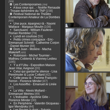
[509]
Les Contemporaines
[304]
A tous ceux qui... - Noëlle Renaude
- Troupe éphémère du TNP
[158]
Festival National de Théâtre
Contemporain Amateur de La Dombes
[821]
Une puce, épargnez-là - Naomi
Wallace - Margaux Moulin
[108]
Sanctuaire - William Faulkner -
Florian Remblier
[79]
Lundi en coulisse
[59]
Petits crimes conjugaux - Eric-
Emmanuel Schmitt - Catherine Corjon
- Daniel Munier
[88]
Dom Juan - Molière - Macha
Makeïeff
[420]
Robinson - Michel Tournier -
Mathieu Coblentz & Vianney Ledieu
[195]
Y a d’l’Ubu - Exposition Maison
Jean Vilar, Avignon
[20]
Celui qui gardait le silence - Lisa
Perelmuter & Lucie Cottard
[42]
Cette peau là - Pomme François-
Ferron - Florence Minder
[47]
Lxs Assoiffxs - Emanuel.le Linée
[37]
La Villa - Alexis Mullard -
Emmanuel Meirieu
[49]
L'Indisable - Apolline Gille -
Florence Minder
[30]
En Périphérie - Valentin Gicqueau -
Igor Mendjisky
[44]
Les Poules à chair - Sylvain