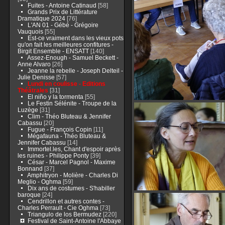
Fuites - Antoine Catinaud
[58]
Grands Prix de Littérature
Dramatique 2024
[76]
L'AN 01 - Gébé - Grégoire
Vauquois
[55]
Est-ce vraiment dans les vieux pots
qu'on fait les meilleures confitures -
Birgit Ensemble - ENSATT
[140]
Assez-Enough - Samuel Beckett -
Anne Alvaro
[26]
Jeanne la rebelle - Joseph Delteil -
Julie Denisse
[57]
Lundi en coulisse - Editions
Théâtrales
[31]
El niño y la tormenta
[55]
Le Festin Sélénite - Troupe de la
Luzège
[31]
Clim - Théo Bluteau & Jennifer
Cabassu
[20]
Fugue - François Copin
[11]
Mégafauna - Théo Bluteau &
Jennifer Cabassu
[14]
Immortel.les, Chant d'espoir après
les ruines - Philippe Ponty
[39]
César - Marcel Pagnol - Maxime
Bonnand
[37]
Amphitryon - Molière - Charles Di
Meglio - Oghma
[59]
Dix ans de costumes - S'habiller
baroque
[24]
Cendrillon et autres contes -
Charles Perrault - Cie Oghma
[73]
Triangulo de los Bermudez
[220]
Festival de Saint-Antoine l'Abbaye