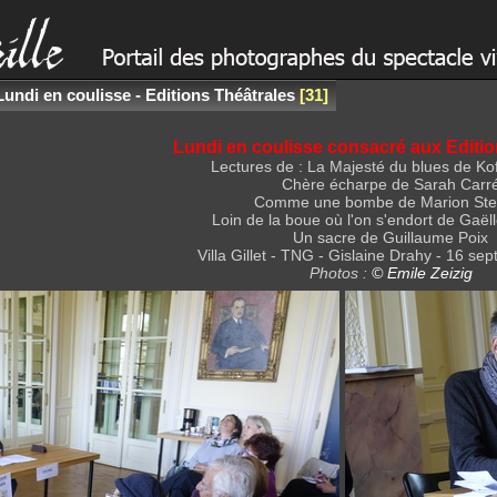
Lundi en coulisse - Editions Théâtrales
31
Lundi en coulisse consacré aux Editio
Lectures de : La Majesté du blues de Ko
Chère écharpe de Sarah Carr
Comme une bombe de Marion Ste
Loin de la boue où l'on s'endort de Gaël
Un sacre de Guillaume Poix
Villa Gillet - TNG - Gislaine Drahy - 16 s
Photos :
© Emile Zeizig