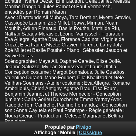
Écriture : Nerea Dezac, Elie Gautron, Célia Jaillet, Mélissa
Mambo-Bangala, Jules Parnet et Paul Vermersch,
encadrés par Romain Maron
Avec : Baratunde Ali Muhoya, Tara Berthier, Myette Gravier,
Cassiopée Lamain, Zoé Millet, Teawa Mirman, Noam
Mouhib, Adrien Pineaud, Basile Pouthé, Mathilde Riu,
Nathan Saraga-Morais et Léonor Vanryssel - Figuration :
Eva Allegre, Agathe Brau, Florence Cadinot, Virginie de
Crozé, Elsa Faure, Myette Gravier, Florence Lamy Joly,
Zoé Millet et Basile Pouthé - Piano : Sébastien Jaudon et
Sylvie Ducas
Scénographie : Maya Ali, Daphné Carette, Elise Dollé,
Jeanne Saluzzo, My Lan Sourisseau et Laure Utrilla -
Conception costume : Margot Bonnafous, Julie Cuadros,
Valentine Durand, Mahë Foubert, Ella Khalilzad et Nele
Veilhan-Goemans - Atelier costume : Eva Allegre, Romane
Ambellouis, Chloé Antigny, Agathe Brau, Elsa Faure,
Benjamin Jeannot et Thérèse Mennecier - Conception
lumière : Carla Gorieu Durocher et Emma Vernay Avec
l’aide de Tom Cantrel et Pauline Fernandez - Conception
son : Anna Cayuela et Paul Fontimpe - Régie générale :
Noura Greige - Production : Céleste Maignan et Bettina
Popielarz
Cabaret24 - ENSATT - 26 octobre 2024
Propulsé par
Piwigo
Photos :
© Emile Zeizig
Affichage :
Mobile
|
Classique