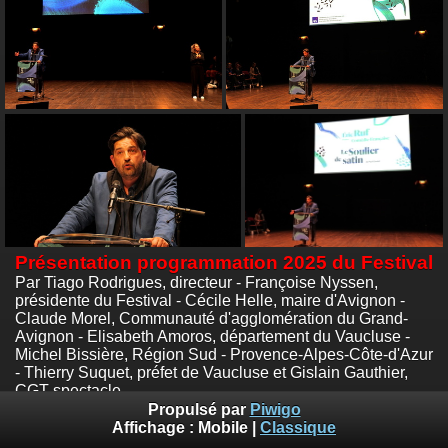
Présentation programmation 2025 du Festival
Par Tiago Rodrigues, directeur - Françoise Nyssen,
présidente du Festival - Cécile Helle, maire d'Avignon -
Claude Morel, Communauté d'agglomération du Grand-
Avignon - Elisabeth Amoros, département du Vaucluse -
Michel Bissière, Région Sud - Provence-Alpes-Côte-d'Azur
- Thierry Suquet, préfet de Vaucluse et Gislain Gauthier,
CGT spectacle.
La Fabrica, Avignon - mercredi 2 Avril 2025
Propulsé par
Piwigo
Photos :
© Emile Zeizig
Affichage :
Mobile
|
Classique