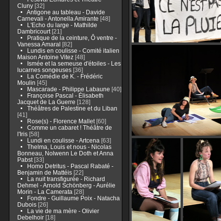
Cluny
[32]
Antigone au tableau - Davide
Carnevali - Antonella Amirante
[48]
L'Echo du large - Mathilde
Dambricourt
[21]
Pratique de la ceinture, Ô ventre -
Vanessa Amaral
[82]
Lundis en coulisse - Comité italien
Maison Antoine Vitez
[48]
Ismée et la semeuse d'étoiles - Les
lucarnes songeuses
[36]
La Comédie de K. - Frédéric
Moulin
[45]
Mascarade - Philippe Labaune
[40]
Françoise Pascal - Élisabeth
Jacquet de La Guerre
[128]
Théâtres de Palestine et du Liban
[41]
Rose(s) - Florence Mallet
[60]
Comme un cabaret ! Théâtre de
l'Iris
[58]
Lundi en coulisse - Artcena
[63]
Thelma, Louis et nous - Nicolas
Bonneau, Nolwenn Le Doth et Anna
Pabst
[33]
Homo Detritus - Pascal Rabaté -
Benjamin de Mattéis
[22]
La nuit transfigurée - Richard
Dehmel - Arnold Schönberg - Aurélie
Morin - La Camerata
[28]
Fondre - Guillaume Poix - Natacha
Dubois
[26]
La vie de ma mère - Olivier
Debelhoir
[18]