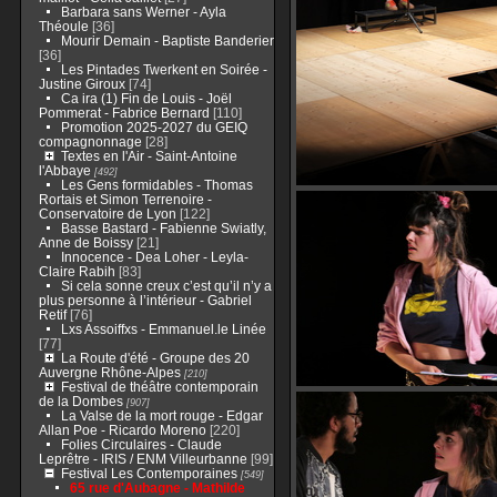
Barbara sans Werner - Ayla
Théoule
[36]
Mourir Demain - Baptiste Banderier
[36]
Les Pintades Twerkent en Soirée -
Justine Giroux
[74]
Ca ira (1) Fin de Louis - Joël
Pommerat - Fabrice Bernard
[110]
Promotion 2025-2027 du GEIQ
compagnonnage
[28]
Textes en l'Air - Saint-Antoine
l'Abbaye
[492]
Les Gens formidables - Thomas
Rortais et Simon Terrenoire -
Conservatoire de Lyon
[122]
Basse Bastard - Fabienne Swiatly,
Anne de Boissy
[21]
Innocence - Dea Loher - Leyla-
Claire Rabih
[83]
Si cela sonne creux c’est qu’il n’y a
plus personne à l’intérieur - Gabriel
Retif
[76]
Lxs Assoiffxs - Emmanuel.le Linée
[77]
La Route d'été - Groupe des 20
Auvergne Rhône-Alpes
[210]
Festival de théâtre contemporain
de la Dombes
[907]
La Valse de la mort rouge - Edgar
Allan Poe - Ricardo Moreno
[220]
Folies Circulaires - Claude
Leprêtre - IRIS / ENM Villeurbanne
[99]
Festival Les Contemporaines
[549]
65 rue d'Aubagne - Mathilde