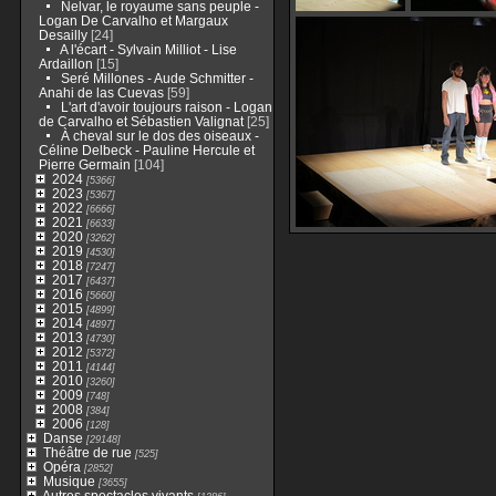
Nelvar, le royaume sans peuple -
Logan De Carvalho et Margaux
Desailly
[24]
A l'écart - Sylvain Milliot - Lise
Ardaillon
[15]
Seré Millones - Aude Schmitter -
Anahi de las Cuevas
[59]
L'art d'avoir toujours raison - Logan
de Carvalho et Sébastien Valignat
[25]
À cheval sur le dos des oiseaux -
Céline Delbeck - Pauline Hercule et
Pierre Germain
[104]
2024
[5366]
2023
[5367]
2022
[6666]
2021
[6633]
2020
[3262]
2019
[4530]
2018
[7247]
2017
[6437]
2016
[5660]
2015
[4899]
2014
[4897]
2013
[4730]
2012
[5372]
2011
[4144]
2010
[3260]
2009
[748]
2008
[384]
2006
[128]
Danse
[29148]
Théâtre de rue
[525]
Opéra
[2852]
Musique
[3655]
Autres spectacles vivants