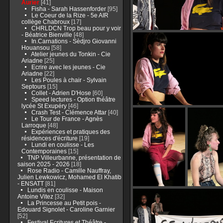
Aurier
[41]
Fisha - Sarah Hassenforder
[95]
Le Coeur de la Rize - 5e AIR
collège Chabroux
[17]
CHRLDCN Trop beau pour y voir
- Béatrice Bienville
[48]
In.Carnations - Sèdjro Giovanni
Houansou
[58]
Atelier jeunes du Tonkin - Cie
Ariadne
[25]
Ecrire avec les jeunes - Cie
Ariadne
[22]
Les Poules à chair - Sylvain
Septours
[15]
Collet - Adrien D'Hose
[60]
Speed lectures - Option théâtre
lycée St Exupéry
[46]
Crash Test - Clémence Attar
[40]
Le Tour de France - Agnès
Larroque
[48]
Expériences et pratiques des
résidences d'écriture
[19]
Lundi en coulisse - Les
Contemporaines
[15]
TNP Villeurbanne, présentation de
saison 2025 - 2026
[18]
Rose Radio - Camille Nauffray,
Julien Lewkowicz, Mohamed El Khatib
- ENSATT
[81]
Lundis en coulisse - Maison
Antoine Vitez
[32]
La Princesse au Petit pois -
Edouard Signolet - Caroline Garnier
[52]
Festival Ecritures et Théâtre -