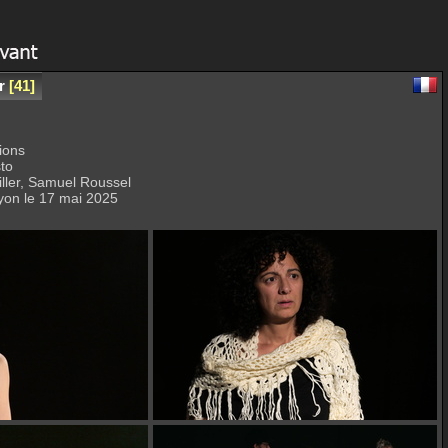
r
41
ions
to
ller, Samuel Roussel
yon le 17 mai 2025