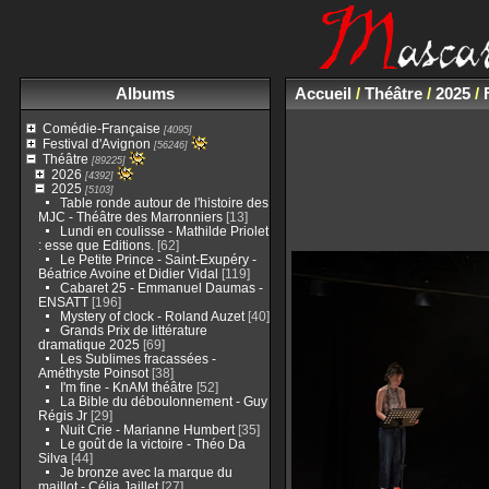
Albums
Accueil
/
Théâtre
/
2025
/
Comédie-Française
[4095]
Festival d'Avignon
[56246]
Théâtre
[89225]
2026
[4392]
2025
[5103]
Table ronde autour de l'histoire des
MJC - Théâtre des Marronniers
[13]
Lundi en coulisse - Mathilde Priolet
: esse que Editions.
[62]
Le Petite Prince - Saint-Exupéry -
Béatrice Avoine et Didier Vidal
[119]
Cabaret 25 - Emmanuel Daumas -
ENSATT
[196]
Mystery of clock - Roland Auzet
[40]
Grands Prix de littérature
dramatique 2025
[69]
Les Sublimes fracassées -
Améthyste Poinsot
[38]
I'm fine - KnAM théâtre
[52]
La Bible du déboulonnement - Guy
Régis Jr
[29]
Nuit Crie - Marianne Humbert
[35]
Le goût de la victoire - Théo Da
Silva
[44]
Je bronze avec la marque du
maillot - Célia Jaillet
[27]