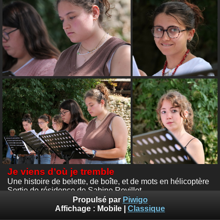
Je viens d’où je tremble
Une histoire de belette, de boîte, et de mots en hélicoptère
Sortie de résidence de Sabine Revillet
Festival Textes en l'Air - 27 juillet 2025
Propulsé par
Piwigo
Photos :
© Emile Zeizig
Affichage :
Mobile
|
Classique