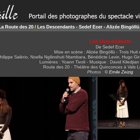
La Route des 20
/
Les Descendants - Sedef Ecer - Alizée Bingöllü
Les Descendants
De Sedef Ecer
Mise en scène : Alizée Bingöllü - Trois Hui
hilippe Salério, Noella Ngilinshuti Ntambara, Bénédicte Levin, Hugo G
Lumières : Yoann Tivoli - Musique : David Kiledjian
Route des 20 - Théâtre des Quinconces à Vals L
Photos :
© Emile Zeizig