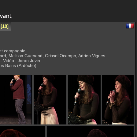
18
t et compagnie
irard, Melissa Guenand, Grissel Ocampo, Adrien Vignes
 - Vidéo : Joran Juvin
es Bains (Ardèche)