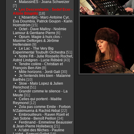
MatassinES - Joana Schweizer
[7]
Les Descendants - Sedef Ecer -
Alizée Bingöllü
[18]
L'Absent(e) - Marc-Antoine Cyr,
Eva Doumbia, Patrick Goujon - Karin
Holmström
[15]
Octet - Dave Malloy - Noémie
Lamour & Gentiane Pierre
[6]
Opium. Magie à huis clos -
Maxime Delforges & Jérôme
Helfenstein
[9]
Le Lac - The Very Big
Experimental Toubufri Orchestra
[51]
Notre Fifi - Julie Rossello Rochet,
Astrid Lindgren - Lucie Rébéré
[43]
Tendre colère - Christian et
François Ben Aïm
[8]
Mille horizons - Jordi Gali
[30]
Je t'entends très bien - Maïanne
Barthès
[10]
Slow - Malo Lopez & Julien
Penichost
[51]
Grandir comme le silence - La
Meute
[31]
Celles qui portent - Maëlle
Reymond
[12]
Zola pas comme Emile - Forbon
N'Zakimuena & Rachid Akbal
[22]
Embrouilleurs - Raven Rüell et
Jan Sobrie - Benoît Peillon
[34]
Ferdinand - Emmeline Beaussier
& Jean-Pierre Hollebecq
[21]
A l'abri des flêches - Pauline
Laidet - Samuel Gallet
[18]