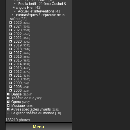
Feu la forêt - Jérôme Cochet &
François Hien
[42]
Accueil et interventions
[41]
Bibliothèques à l'épreuve de la
scène
[23]
2025
[5103]
2024
[5366]
2023
[5367]
2022
[6666]
2021
[6633]
2020
[3262]
2019
[4530]
2018
[7247]
2017
[6437]
2016
[5660]
2015
[4899]
2014
[4897]
2013
[4730]
2012
[5372]
2011
[4144]
2010
[3260]
2009
[748]
2008
[384]
2006
[128]
Danse
[29148]
Théâtre de rue
[525]
Opéra
[2852]
Musique
[3655]
Autres spectacles vivants
[1386]
Le grand théâtre du monde
[18]
185210 photos
Menu