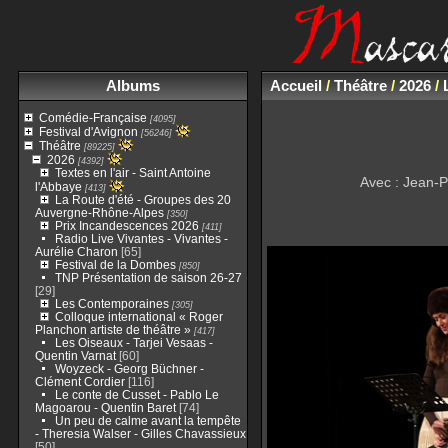
Albums
Accueil
/
Théâtre
/
2026
/
Comédie-Française
[4095]
Festival d'Avignon
[56246]
Théâtre
[89225]
2026
[4392]
Textes en l'air - Saint Antoine
Avec : Jean-P
l'Abbaye
[413]
La Route d'été - Groupes des 20
Auvergne-Rhône-Alpes
[350]
Prix Incandescences 2026
[411]
Radio Live Vivantes - Vivantes -
Aurélie Charon
[65]
Festival de la Dombes
[850]
TNP Présentation de saison 26-27
[29]
Les Contemporaines
[305]
Colloque international « Roger
Planchon artiste de théâtre »
[417]
Les Oiseaux - Tarjei Vesaas -
Quentin Varnat
[60]
Woyzeck - Georg Büchner -
Clément Cordier
[116]
Le conte de Cusset - Pablo Le
Magoarou - Quentin Baret
[74]
Un peu de calme avant la tempête
- Theresia Walser - Gilles Chavassieux
[50]