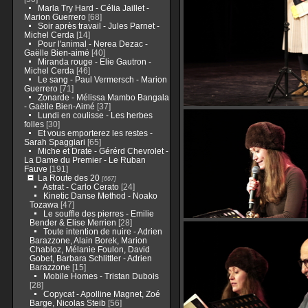
Marla Try Hard - Célia Jaillet -
Marion Guerrero
[68]
Soir après travail - Jules Parnet -
Michel Cerda
[14]
Pour l'animal - Nerea Dezac -
Gaëlle Bien-aimé
[40]
Miranda rouge - Elie Gautron -
Michel Cerda
[46]
Le sang - Paul Vermersch - Marion
Guerrero
[71]
Zonarde - Mélissa Mambo Bangala
- Gaëlle Bien-Aimé
[37]
Lundi en coulisse - Les herbes
folles
[30]
Et vous emporterez les restes -
Sarah Spaggiari
[65]
Miche et Drate - Gérérd Chevrolet -
La Dame du Premier - Le Ruban
Fauve
[191]
La Route des 20
[667]
Astrat - Carlo Cerato
[24]
Kinetic Danse Method - Noako
Tozawa
[47]
Le souffle des pierres - Emilie
Bender & Elise Merrien
[28]
Toute intention de nuire - Adrien
Barazzone, Alain Borek, Marion
Chabloz, Mélanie Foulon, David
Gobet, Barbara Schlittler - Adrien
Barazzone
[15]
Mobile Homes - Tristan Dubois
[28]
Copycat - Apolline Magnet, Zoé
Barge, Nicolas Steib
[56]