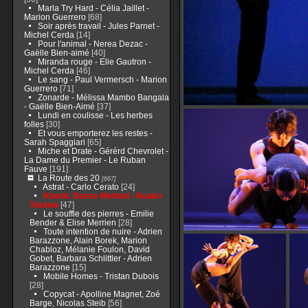
Marla Try Hard - Célia Jaillet -
Marion Guerrero
[68]
Soir après travail - Jules Parnet -
Michel Cerda
[14]
Pour l'animal - Nerea Dezac -
Gaëlle Bien-aimé
[40]
Miranda rouge - Elie Gautron -
Michel Cerda
[46]
Le sang - Paul Vermersch - Marion
Guerrero
[71]
Zonarde - Mélissa Mambo Bangala
- Gaëlle Bien-Aimé
[37]
Lundi en coulisse - Les herbes
folles
[30]
Et vous emporterez les restes -
Sarah Spaggiari
[65]
Miche et Drate - Gérérd Chevrolet -
La Dame du Premier - Le Ruban
Fauve
[191]
La Route des 20
[667]
Astrat - Carlo Cerato
[24]
Kinetic Danse Method - Noako
Tozawa
[47]
Le souffle des pierres - Emilie
Bender & Elise Merrien
[28]
Toute intention de nuire - Adrien
Barazzone, Alain Borek, Marion
Chabloz, Mélanie Foulon, David
Gobet, Barbara Schlittler - Adrien
Barazzone
[15]
Mobile Homes - Tristan Dubois
[28]
Copycat - Apolline Magnet, Zoé
Barge, Nicolas Steib
[56]