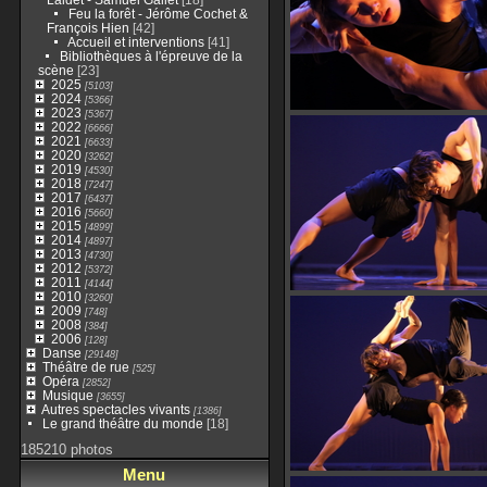
Feu la forêt - Jérôme Cochet &
François Hien
[42]
Accueil et interventions
[41]
Bibliothèques à l'épreuve de la
scène
[23]
2025
[5103]
2024
[5366]
2023
[5367]
2022
[6666]
2021
[6633]
2020
[3262]
2019
[4530]
2018
[7247]
2017
[6437]
2016
[5660]
2015
[4899]
2014
[4897]
2013
[4730]
2012
[5372]
2011
[4144]
2010
[3260]
2009
[748]
2008
[384]
2006
[128]
Danse
[29148]
Théâtre de rue
[525]
Opéra
[2852]
Musique
[3655]
Autres spectacles vivants
[1386]
Le grand théâtre du monde
[18]
185210 photos
Menu