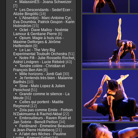
MatassinES - Joana Schweizer
[7]
Les Descendants - Sedef Ecer -
Alizée Bingöllü
[18]
L'Absent(e) - Marc-Antoine Cyr,
Eva Doumbia, Patrick Goujon - Karin
Holmström
[15]
Octet - Dave Malloy - Noémie
Lamour & Gentiane Pierre
[6]
Opium. Magie à huis clos -
Maxime Delforges & Jérôme
Helfenstein
[9]
Le Lac - The Very Big
Experimental Toubufri Orchestra
[51]
Notre Fifi - Julie Rossello Rochet,
Astrid Lindgren - Lucie Rébéré
[43]
Tendre colère - Christian et
François Ben Aïm
[8]
Mille horizons - Jordi Gali
[30]
Je t'entends très bien - Maïanne
Barthès
[10]
Slow - Malo Lopez & Julien
Penichost
[51]
Grandir comme le silence - La
Meute
[31]
Celles qui portent - Maëlle
Reymond
[12]
Zola pas comme Emile - Forbon
N'Zakimuena & Rachid Akbal
[22]
Embrouilleurs - Raven Rüell et
Jan Sobrie - Benoît Peillon
[34]
Ferdinand - Emmeline Beaussier
& Jean-Pierre Hollebecq
[21]
A l'abri des flêches - Pauline
Laidet - Samuel Gallet
[18]