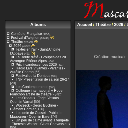
Albums
Accueil
/
Théâtre
/
2026
/
Comédie-Française
[4095]
Festival d'Avignon
[56246]
Théâtre
[89225]
2026
[4392]
Textes en l'air - Saint Antoine
l'Abbaye
[413]
Création musicale 
La Route d'été - Groupes des 20
Auvergne-Rhône-Alpes
[350]
Prix Incandescences 2026
[411]
Radio Live Vivantes - Vivantes -
Aurélie Charon
[65]
Festival de la Dombes
[850]
TNP Présentation de saison 26-27
[29]
Les Contemporaines
[305]
Colloque international « Roger
Planchon artiste de théâtre »
[417]
Les Oiseaux - Tarjei Vesaas -
Quentin Varnat
[60]
Woyzeck - Georg Büchner -
Clément Cordier
[116]
Le conte de Cusset - Pablo Le
Magoarou - Quentin Baret
[74]
Un peu de calme avant la tempête
- Theresia Walser - Gilles Chavassieux
[50]