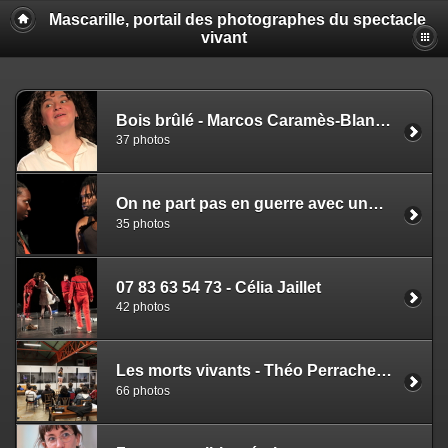
Mascarille, portail des photographes du spectacle
vivant
Bois brûlé - Marcos Caramès-Blanco - Jonathan Mallard
37 photos
On ne part pas en guerre avec une vie qui danse ! Phannuelle Tommy Lincifort - Vanessa Amaral
35 photos
07 83 63 54 73 - Célia Jaillet
42 photos
Les morts vivants - Théo Perrache - Sarah Delaby-Rochette
66 photos