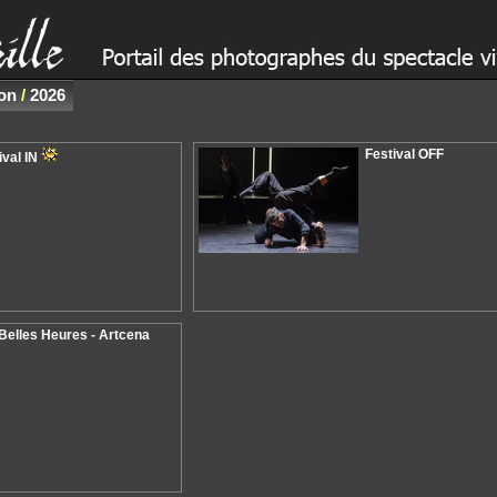
non
/
2026
Festival OFF
ival IN
Belles Heures - Artcena