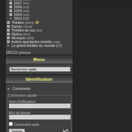
2007
[571]
2006
[310]
2005
[448]
2004
[423]
2003
[26]
Théâtre
[89225]
Danse
[29148]
Théâtre de rue
[525]
Opéra
[2852]
Musique
[3655]
Autres spectacles vivants
[1386]
Le grand théâtre du monde
[18]
185210 photos
Menu
Identification
Connexion
Connexion rapide
Nom d'utilisateur
Mot de passe
Connexion auto