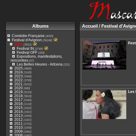
Albums
Accueil
/
Festival d'Avig
Comédie-Française
[4095]
Festival d'Avignon
[56246]
Fest
2026
[3521]
Festival IN
[2749]
Festival OFF
[434]
Expositions, manifestations,
rencontres
[87]
Les Belles Heures - Artcena
[251]
2025
[3889]
2024
[3185]
2023
[3589]
2022
[3795]
2021
[5222]
2020
[680]
Les 
2019
[5219]
2018
[5818]
2017
[5349]
2016
[1110]
2015
[1622]
2014
[1921]
2013
[1909]
2012
[1421]
2011
[1721]
2010
[1559]
2009
[1841]
2008
[1097]