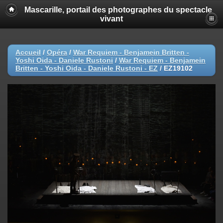
Mascarille, portail des photographes du spectacle
vivant
Accueil
/
Opéra
/
War Requiem - Benjamein Britten -
Yoshi Oida - Daniele Rustoni
/
War Requiem - Benjamein
Britten - Yoshi Oida - Daniele Rustoni - EZ
/
EZ19102