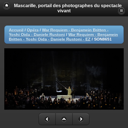
Mascarille, portail des photographes du spectacle
vivant
Accueil
/
Opéra
/
War Requiem - Benjamein Britten -
Yoshi Oida - Daniele Rustoni
/
War Requiem - Benjamein
Britten - Yoshi Oida - Daniele Rustoni - EZ
/
SON8651