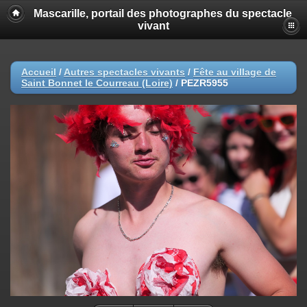
Mascarille, portail des photographes du spectacle
vivant
Accueil
/
Autres spectacles vivants
/
Fête au village de
Saint Bonnet le Courreau (Loire)
/
PEZR5955