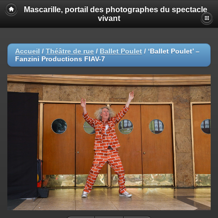
Mascarille, portail des photographes du spectacle
vivant
Accueil
/
Théâtre de rue
/
Ballet Poulet
/
‘Ballet Poulet’ –
Fanzini Productions FIAV-7