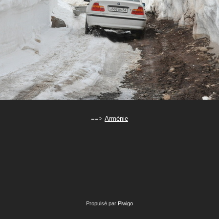
==>
Arménie
Propulsé par
Piwigo