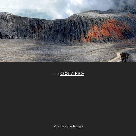
==>
COSTA-RICA
Propulsé par
Piwigo