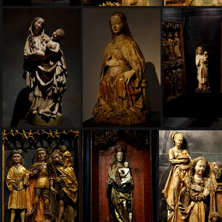
EZS6235
EZS6236
EZS6244
EZS6250
EZS6252
EZS6254