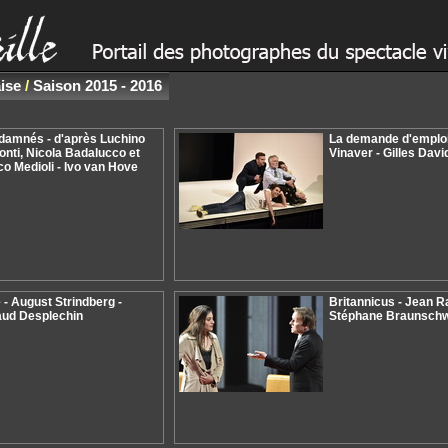
ise
/
Saison 2015 - 2016
damnés - d'après Luchino
La demande d'emploi
onti, Nicola Badalucco et
Vinaver - Gilles Davi
co Medioli - Ivo van Hove
 - August Strindberg -
Britannicus - Jean R
ud Desplechin
Stéphane Braunsch