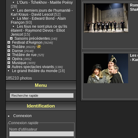
L'Ours - Tchekhov - Maëlle Poésy
Romé
[28]
Shak
Les derniers jours de l'humanité -
Karl Kraus - David Lescot
[52]
La Mer - Edward Bond - Alain
Françon
[93]
Les fous ne sont plus ce qu’ils
étaient - Raymond Devos - Elliot
Jenicot
[15]
Saisons précédentes
[240]
Festival d'Avignon
[56246]
Théâtre
[89225]
Danse
[29148]
Théâtre de rue
[525]
Les 
Opéra
[2852]
- Ka
Musique
[3655]
Autres spectacles vivants
[1386]
Le grand théâtre du monde
[18]
185210 photos
Menu
Identification
Connexion
Connexion rapide
Nom d'utilisateur