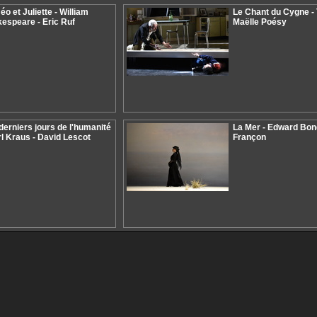
o et Juliette - William
Le Chant du Cygne -
espeare - Eric Ruf
Maëlle Poésy
derniers jours de l'humanité
La Mer - Edward Bond
rl Kraus - David Lescot
Françon