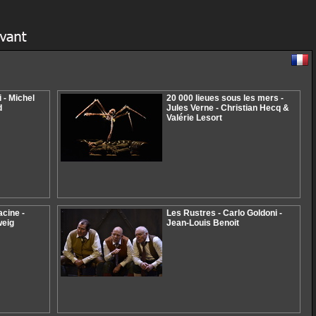
 - Michel
20 000 lieues sous les mers -
d
Jules Verne - Christian Hecq &
Valérie Lesort
acine -
Les Rustres - Carlo Goldoni -
weig
Jean-Louis Benoit