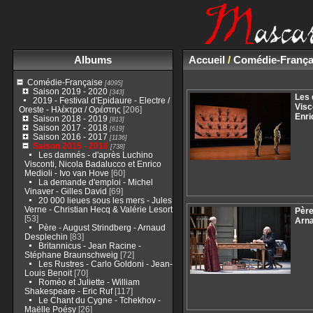
Albums
Accueil
/
Comédie-França
Comédie-Française
[4095]
Saison 2019 - 2020
[343]
Les 
2019 - Festival d'Epidaure - Electre /
Visc
Oreste - Ηλέκτρα / Ορέστης
[206]
Enri
Saison 2018 - 2019
[813]
Saison 2017 - 2018
[619]
Saison 2016 - 2017
[1136]
Saison 2015 - 2016
[738]
Les damnés - d'après Luchino
Visconti, Nicola Badalucco et Enrico
Medioli - Ivo van Hove
[60]
La demande d'emploi - Michel
Vinaver - Gilles David
[69]
20 000 lieues sous les mers - Jules
Verne - Christian Hecq & Valérie Lesort
Père
[53]
Arna
Père - August Strindberg - Arnaud
Desplechin
[83]
Britannicus - Jean Racine -
Stéphane Braunschweig
[72]
Les Rustres - Carlo Goldoni - Jean-
Louis Benoit
[70]
Roméo et Juliette - William
Shakespeare - Eric Ruf
[117]
Le Chant du Cygne - Tchekhov -
Maëlle Poésy
[26]