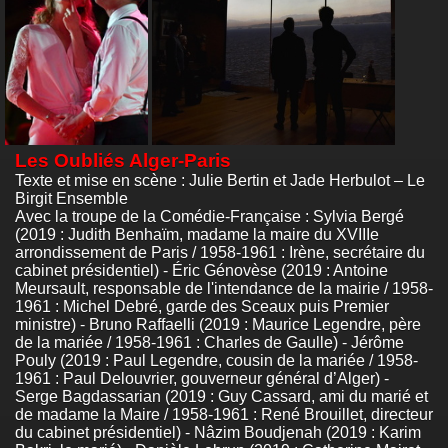
Les Oubliés Alger-Paris
Texte et mise en scène : Julie Bertin et Jade Herbulot – Le
Birgit Ensemble
Avec la troupe de la Comédie-Française : Sylvia Bergé
(2019 : Judith Benhaïm, madame la maire du XVIIIe
arrondissement de Paris / 1958-1961 : Irène, secrétaire du
cabinet présidentiel) - Éric Génovèse (2019 : Antoine
Meursault, responsable de l'intendance de la mairie / 1958-
1961 : Michel Debré, garde des Sceaux puis Premier
ministre) - Bruno Raffaelli (2019 : Maurice Legendre, père
de la mariée / 1958-1961 : Charles de Gaulle) - Jérôme
Pouly (2019 : Paul Legendre, cousin de la mariée / 1958-
1961 : Paul Delouvrier, gouverneur général d’Alger) -
Serge Bagdassarian (2019 : Guy Cassard, ami du marié et
de madame la Maire / 1958-1961 : René Brouillet, directeur
du cabinet présidentiel) - Nâzim Boudjenah (2019 : Karim