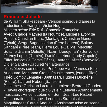
Roméo et Juliette
de William Shakespeare - Version scénique d’après la
traduction de François-Victor Hugo
Mise en scène Éric Ruf - Comédie Française
Avec : Claude Mathieu (la Nourrice), Michel Favory (le
Prince), Christian Blanc (Montaigu), Christian Gonon
(Tybalt), Serge Bagdassarian (Frère Laurent), Bakary
Sangaré (Frère Jean), Pierre Louis-Calixte (Mercutio),
Suliane Brahim (Juliette), Nâzim Boudjenah* (Benvolio),
Jérémy Lopez (Roméo), Danièle Lebrun (Lady Capulet),
Elliot Jenicot (le Comte Pâris), Laurent Lafitte* (Benvolio),
Didier Sandre (Capulet) *en alternance
et les élèves-comédiens : Pénélope Avril, Vanessa Bile-
Audouard, Marianna Granci (musiciennes, jeunes filles),
Théo Comby Lemaitre (Balthazar), Hugues Duchêne
(Pierre), Laurent Robert (Samson)
Costumes : Christian Lacroix - Lumière : Bertrand Couderc
- Travail chorégraphique : Glysleïn Lefever - Arrangements
musicaux : Vincent Leterme - Son : Jean-Luc Ristord -
Collaboration artistique : Léonidas Strapatsakis -
Maquillages : Carole Anquetil - Assistante mise en scène :