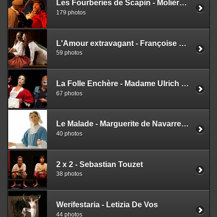
Les Fourberies de Scapin - Molière - Philippe Clément
179 photos
L'Amour extravagant - Françoise Pascal - Les Herbes Folles
59 photos
La Folle Enchère - Madame Ulrich - Aurore Evain
67 photos
Le Malade - Marguerite de Navarre - Charles Di Meglio
40 photos
2 x 2 - Sebastian Touzet
38 photos
Werifestaria - Letizia De Vos
44 photos