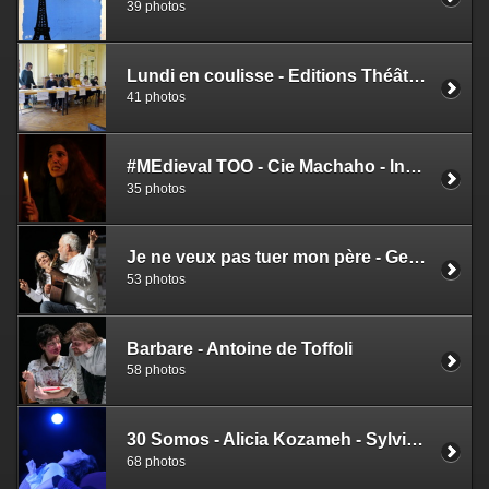
39 photos
Lundi en coulisse - Editions Théâtrales Pierre Banos
41 photos
#MEdieval TOO - Cie Machaho - Iness Remaki
35 photos
Je ne veux pas tuer mon père - Georgia Tavarès
53 photos
Barbare - Antoine de Toffoli
58 photos
30 Somos - Alicia Kozameh - Sylvie Mongin-Algan
68 photos