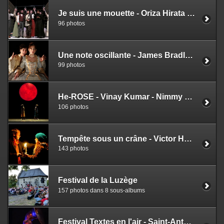
Je suis une mouette - Oriza Hirata - Laurent Gutmann
96 photos
Une note oscillante - James Bradley - Emmanuel.lx Linée - Jan Pieter Koch - Ricardo Moreno
99 photos
He-ROSE - Vinay Kumar - Nimmy Raphel - ENSATT
106 photos
Tempête sous un crâne - Victor Hugo - Jean Bellorini
143 photos
Festival de la Luzège
157 photos dans 8 sous-albums
Festival Textes en l'air - Saint-Antoine l'Abbaye