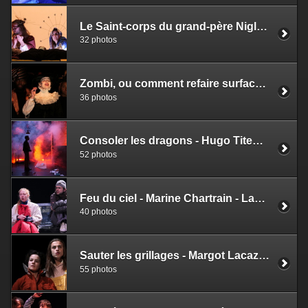
Le Saint-corps du grand-père Niglo - Tidjy Dedinger - Laurent Gutmann
32 photos
Zombi, ou comment refaire surface - Samantha Pardon - Céline Champinot
36 photos
Consoler les dragons - Hugo Titem Delaveau - Maurin Ollès
52 photos
Feu du ciel - Marine Chartrain - Laurent Gutmann
40 photos
Sauter les grillages - Margot Lacaze - Céline Champinot
55 photos