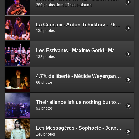
380 photos dans 17 sous-albums
La Cerisaie - Anton Tchekhov - Philippe Sire
135 photos
Les Estivants - Maxime Gorki - Magali Bonat
138 photos
4,7% de liberté - Métilde Weyergans et Samuel Hercule
66 photos
Their silence left us nothing but tokens – Leur silence n’a laissé que des gages - MoMo Matsunyane et Leyla-Claire Rabih
93 photos
Les Messagères - Sophocle - Jean Bellorini
146 photos