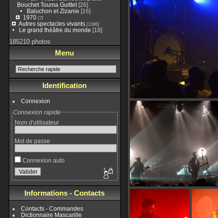
Bouchet Touma Guittet
[26]
Baluchon et Zizanie
[16]
1970
[7]
Autres spectacles vivants
[1386]
Le grand théâtre du monde
[18]
185210 photos
Menu
Identification
Connexion
Connexion rapide
Nom d'utilisateur
Mot de passe
Connexion auto
Informations - Contacts
Contacts - Commandes
Dictionnaire Mascarille