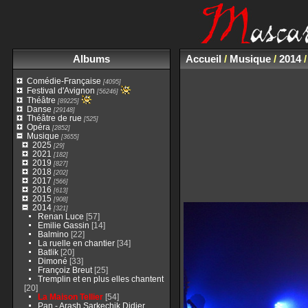
Albums
Accueil
/
Musique
/
2014
Comédie-Française
[4095]
Festival d'Avignon
[56246]
Théâtre
[89225]
Danse
[29148]
Théâtre de rue
[525]
Opéra
[2852]
Musique
[3655]
2025
[29]
2021
[182]
2019
[827]
2018
[202]
2017
[566]
2016
[613]
2015
[908]
2014
[321]
Renan Luce
[57]
Emilie Gassin
[14]
Balmino
[22]
La ruelle en chantier
[34]
Batlik
[20]
Dimoné
[33]
Françoiz Breut
[25]
Tremplin et en plus elles chantent
[20]
La Maison Tellier
[54]
Pan - Arash Sarkechik Didier