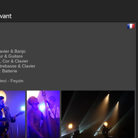
lavier & Banjo
ur & Guitare
, Cor & Clavier
trebasse & Clavier
: Batterie
nci - Feyzin