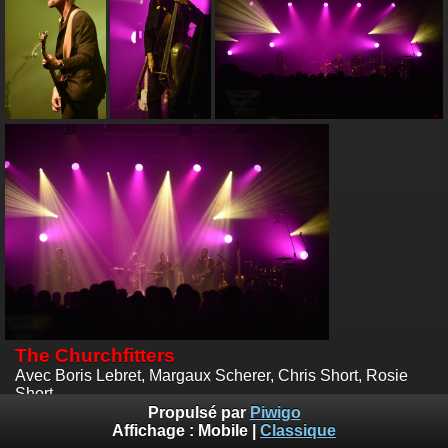
The Churchfitters
Avec Boris Lebret, Margaux Scherer, Chris Short, Rosie
Short
Festival celte en Gévaudan, Saugues
Propulsé par
Piwigo
Photos :
© Emile Zeizig
Affichage :
Mobile
|
Classique