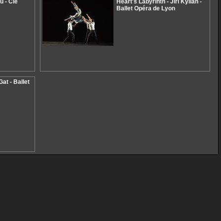
u - Cie
Heart's Labyrinth - Jiri Kylian -
Ballet Opéra de Lyon
at - Ballet