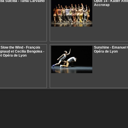
a Suicida - Tânia Carvalho
Opus 14 - Kader Atto
Accrorap
Slow the Wind - François
Sunshine - Emanuel G
gnaud et Cecilia Bengolea -
Opéra de Lyon
et Opéra de Lyon