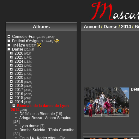
Albums
Accueil
/
Danse
/
2014
/
B
Comédie-Française
[4095]
Festival d'Avignon
[56246]
Théâtre
[89225]
Danse
[29148]
2026
[622]
2025
[1740]
2024
[1334]
2023
[2760]
2022
[1345]
2021
[1730]
2020
[161]
2019
[5126]
2018
[4136]
Défi
2017
[3880]
2016
[2896]
2015
[248]
2014
[380]
Biennale de la danse de Lyon
2014
[304]
Défilé de la Biennale
[18]
Aringa Rossa - Ambra Senatore
[45]
Lyon danse
[7]
Bomba Suicida - Tânia Carvalho
[38]
Opus 14 - Kader Attou - Cie