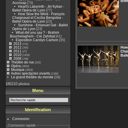
Bomb
Accrorap
[73]
Heart's Labyrinth - Jiri Kylian -
Ballet Opéra de Lyon
[77]
How Slow the Wind - François
Chaignaud et Cecilia Bengolea -
Ballet Opéra de Lyon
[23]
Sunshine - Emanuel Gat - Ballet
Opéra de Lyon
[23]
What did you say ? - Brahim
Bouchelaghem - Cie Zahrbat
[41]
Exposition Carolyn Carlson
[35]
2013
[131]
2012
How 
[395]
2011
Chai
[27]
2010
[1439]
Ball
2008
[798]
Théâtre de rue
[525]
Opéra
[2852]
Musique
[3655]
Autres spectacles vivants
[1386]
Le grand théâtre du monde
[18]
185210 photos
Menu
Identification
Connexion
Connexion rapide