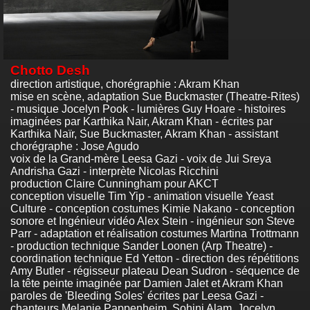
Chotto Desh
direction artistique, chorégraphie : Akram Khan
mise en scène, adaptation Sue Buckmaster (Theatre-Rites)
- musique Jocelyn Pook - lumières Guy Hoare - histoires
imaginées par Karthika Nair, Akram Khan - écrites par
Karthika Naïr, Sue Buckmaster, Akram Khan - assistant
chorégraphe : Jose Agudo
voix de la Grand-mère Leesa Gazi - voix de Jui Sreya
Andrisha Gazi - interprète Nicolas Ricchini
production Claire Cunningham pour AKCT
conception visuelle Tim Yip - animation visuelle Yeast
Culture - conception costumes Kimie Nakano - conception
sonore et Ingénieur vidéo Alex Stein - ingénieur son Steve
Parr - adaptation et réalisation costumes Martina Trottmann
- production technique Sander Loonen (Arp Theatre) -
coordination technique Ed Yetton - direction des répétitions
Amy Butler - régisseur plateau Dean Sudron - séquence de
la tête peinte imaginée par Damien Jalet et Akram Khan
paroles de 'Bleeding Soles' écrites par Leesa Gazi -
chanteurs Melanie Pappenheim, Sohini Alam, Jocelyn