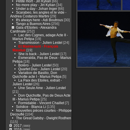
Petite mort - Jiri Kylian
[66]
No more play - Jiri Kylian
[34]
Under a day - Johan Inger
[66]
Scarabeo, les angles et le vide -
Andrea Costanzo Martini
[29]
It's always here - Adi Boutrous
[30]
Tango a Buenos Aires
[256]
Gala d'Etoiles - Alexandra
Cardinale
[252]
Lac des Cygnes, adage Acte II -
Marius Petipa
[19]
Transmission - Julien Lestel
[24]
Et Maintenant - François
Mauduit
[19]
She is back - Julien Lestel
[17]
Esmeralda, Pas de Deux - Marius
Petipa
[18]
Boléro - Julien Lestel
[50]
Quartet Duo - Julien Lestel
[20]
Variation de Basilio, Don
Quichotte acte I - Marius Petipa
[5]
La Paix des Etoiles, extrait -
Julien Lestel
[26]
Une Seule Ame - Julien Lestel
[21]
Don Quichotte, Pas de Deux Acte
III - Marius Petipa
[25]
Formidable - Vincent Chaillet
[7]
Solstice - Blanca Li
[135]
Nouvelles pièces courtes - Philippe
Decouflé
[104]
The Great Gatsby - Dwight Rodhen
[115]
2017
[3880]
2016
[2896]