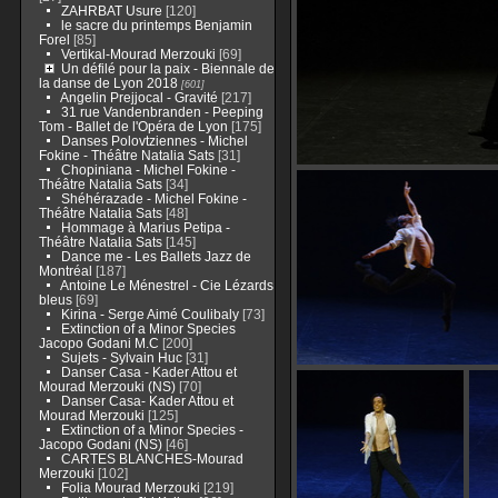
ZAHRBAT Usure
[120]
le sacre du printemps Benjamin
Forel
[85]
Vertikal-Mourad Merzouki
[69]
Un défilé pour la paix - Biennale de
la danse de Lyon 2018
[601]
Angelin Prejjocal - Gravité
[217]
31 rue Vandenbranden - Peeping
Tom - Ballet de l'Opéra de Lyon
[175]
Danses Polovtziennes - Michel
Fokine - Théâtre Natalia Sats
[31]
Chopiniana - Michel Fokine -
Théâtre Natalia Sats
[34]
Shéhérazade - Michel Fokine -
Théâtre Natalia Sats
[48]
Hommage à Marius Petipa -
Théâtre Natalia Sats
[145]
Dance me - Les Ballets Jazz de
Montréal
[187]
Antoine Le Ménestrel - Cie Lézards
bleus
[69]
Kirina - Serge Aimé Coulibaly
[73]
Extinction of a Minor Species
Jacopo Godani M.C
[200]
Sujets - Sylvain Huc
[31]
Danser Casa - Kader Attou et
Mourad Merzouki (NS)
[70]
Danser Casa- Kader Attou et
Mourad Merzouki
[125]
Extinction of a Minor Species -
Jacopo Godani (NS)
[46]
CARTES BLANCHES-Mourad
Merzouki
[102]
Folia Mourad Merzouki
[219]