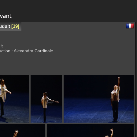
uduit
19
it
duction : Alexandra Cardinale