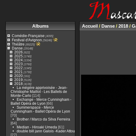
Albums
Accueil
/
Danse
/
2018
/
Ga
Comédie-Française
[4095]
Festival d'Avignon
[56246]
Théâtre
[89225]
Danse
[29148]
2026
[622]
2025
[1740]
2024
[1334]
2023
[2760]
2022
[1345]
2021
[1730]
2020
[161]
2019
[5126]
2018
[4136]
La mégère apprivoisée - Jean-
Christophe Maillot - Les Ballets de
Monte-Carlo
[114]
Exchange - Merce Cunningham -
Ballet Opéra de Lyon
[66]
Summerspace - Merce
Cunningham - Ballet Opéra de Lyon
[70]
Brother / Marco da Silva Ferreira
[64]
Median - Hiroaki Umeda
[61]
double bill jann Galois -Kader Attou
[27]