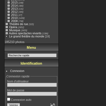
2015
[248]
2014
[380]
2013
[131]
2012
[395]
2011
[27]
2010
[1439]
2008
[798]
Théâtre de rue
[525]
Opéra
[2852]
Musique
[3655]
Autres spectacles vivants
[1386]
Le grand théâtre du monde
[18]
185210 photos
Menu
Identification
Connexion
Connexion rapide
Nom d'utilisateur
Mot de passe
Connexion auto