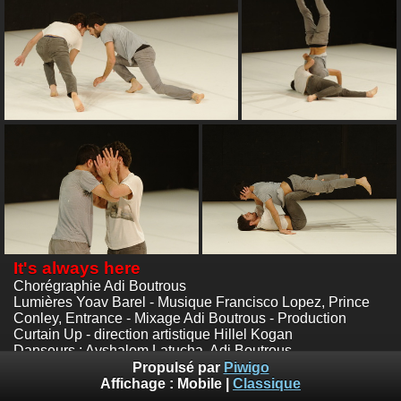
It's always here
Chorégraphie Adi Boutrous
Lumières Yoav Barel - Musique Francisco Lopez, Prince
Conley, Entrance - Mixage Adi Boutrous - Production
Curtain Up - direction artistique Hillel Kogan
Danseurs : Avshalom Latucha, Adi Boutrous
Scène 55, Mougins
Propulsé par
Piwigo
Photos :
© Nathalie Sternalski
Affichage :
Mobile
|
Classique