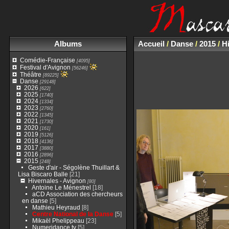
Albums
Accueil
/
Danse
/
2015
/
H
Comédie-Française
[4095]
Festival d'Avignon
[56246]
Théâtre
[89225]
Danse
[29148]
2026
[622]
2025
[1740]
2024
[1334]
2023
[2760]
2022
[1345]
2021
[1730]
2020
[161]
2019
[5126]
2018
[4136]
2017
[3880]
2016
[2896]
2015
[248]
Geste d'air - Ségolène Thuillart &
Lisa Biscaro Balle
[21]
Hivernales - Avignon
[80]
Antoine Le Ménestrel
[18]
aCD Association des chercheurs
en danse
[5]
Mathieu Heyraud
[8]
Centre National de la Danse
[5]
Mikaël Phelippeau
[23]
Numeridance.tv
[5]