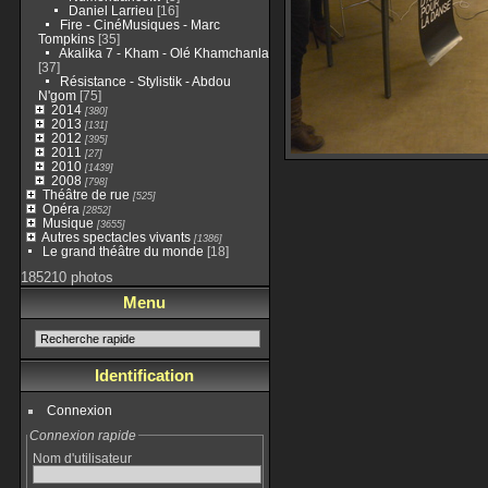
Daniel Larrieu
[16]
Fire - CinéMusiques - Marc
Tompkins
[35]
Akalika 7 - Kham - Olé Khamchanla
[37]
Résistance - Stylistik - Abdou
N'gom
[75]
2014
[380]
2013
[131]
2012
[395]
2011
[27]
2010
[1439]
2008
[798]
Théâtre de rue
[525]
Opéra
[2852]
Musique
[3655]
Autres spectacles vivants
[1386]
Le grand théâtre du monde
[18]
185210 photos
Menu
Identification
Connexion
Connexion rapide
Nom d'utilisateur