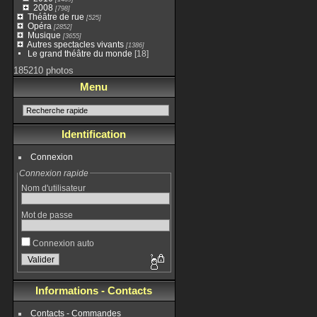
2008
[798]
Théâtre de rue
[525]
Opéra
[2852]
Musique
[3655]
Autres spectacles vivants
[1386]
Le grand théâtre du monde
[18]
185210 photos
Menu
Identification
Connexion
Connexion rapide
Nom d'utilisateur
Mot de passe
Connexion auto
Informations - Contacts
Contacts - Commandes