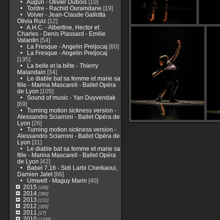
Auguri - Olivier Dubois
[10]
Tordre - Rachid Ouramdane
[19]
Volver - Jean-Claude Gallotta
Olivia Ruiz
[12]
A.H.C. - Albertine, Hector et
Charles - Denis Plassard - Emilie
Valantin
[54]
La Fresque - Angelin Preljocaj
[60]
La Fresque - Angelin Preljocaj
[195]
La belle et la bête - Thierry
Malandain
[34]
Le diable bat sa femme et marie sa
fille - Marina Mascarell - Ballet Opéra
de Lyon
[105]
Sound of music - Yan Duyvendak
[69]
Turning motion sickness version -
Alessandro Sciarroni - Ballet Opéra de
Lyon
[26]
Turning motion sickness version -
Alessandro Sciarroni - Ballet Opéra de
Lyon
[31]
Le diable bat sa femme et marie sa
fille - Marina Mascarell - Ballet Opéra
de Lyon
[42]
Babel 7.16 - Sidi Larbi Cherkaoui,
Damien Jalet
[86]
Umwelt - Maguy Marin
[40]
2015
[248]
2014
[380]
2013
[131]
2012
[395]
2011
[27]
2010
[1439]