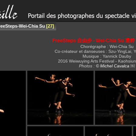
reeSteps-Wei-Chia Su
27
FreeSteps 自由步 - Wei-Chia Su 
Chorégraphe : Wei-Chia Su
Co-créateur et danseuses : Szu-YingLai, 
Musique : Yannick Dauby
2016 Weiwuying Arts Festival - Kaohsiun
Photos :
© Michel Cavalca
￼