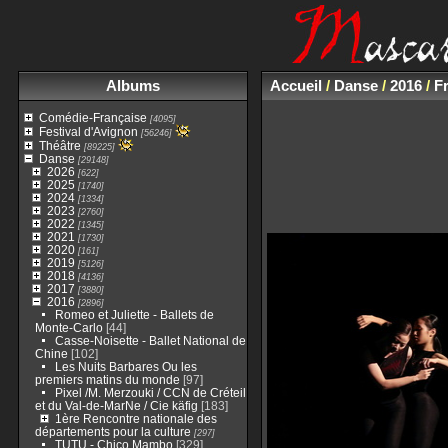
Albums
Accueil
/
Danse
/
2016
/
F
Comédie-Française
[4095]
Festival d'Avignon
[56246]
Théâtre
[89225]
Danse
[29148]
2026
[622]
2025
[1740]
2024
[1334]
2023
[2760]
2022
[1345]
2021
[1730]
2020
[161]
2019
[5126]
2018
[4136]
2017
[3880]
2016
[2896]
Romeo et Juliette - Ballets de
Monte-Carlo
[44]
Casse-Noisette - Ballet National de
Chine
[102]
Les Nuits Barbares Ou les
premiers matins du monde
[97]
Pixel /M. Merzouki / CCN de Créteil
et du Val-de-MarNe / Cie käfig
[183]
1ère Rencontre nationale des
départements pour la culture
[297]
TUTU - Chico Mambo
[329]