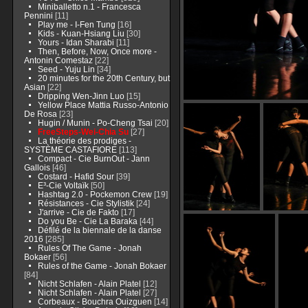
Miniballetto n.1 - Francesca
Pennini
[11]
Play me - I-Fen Tung
[16]
Kids - Kuan-Hsiang Liu
[30]
Yours - Idan Sharabi
[11]
Then, Before, Now, Once more -
Antonin Comestaz
[22]
Seed - Yuju Lin
[34]
20 minutes for the 20th Century, but
Asian
[22]
Dripping Wen-Jinn Luo
[15]
Yellow Place Mattia Russo-Antonio
De Rosa
[23]
Hugin / Munin - Po-Cheng Tsai
[20]
FreeSteps-Wei-Chia Su
[27]
La théorie des prodiges -
SYSTÈME CASTAFIORE
[113]
Compact - Cie BurnOut - Jann
Gallois
[46]
Costard - Hafid Sour
[39]
E³-Cie Voltaïk
[50]
Hashtag 2.0 - Pockemon Crew
[19]
Résistances - Cie Stylistik
[24]
J'arrive - Cie de Fakto
[17]
Do you Be - Cie La Baraka
[44]
Défilé de la biennale de la danse
2016
[285]
Rules Of The Game - Jonah
Bokaer
[56]
Rules of the Game - Jonah Bokaer
[84]
Nicht Schlafen - Alain Platel
[12]
Nicht Schlafen - Alain Platel
[27]
Corbeaux - Bouchra Ouizguen
[14]