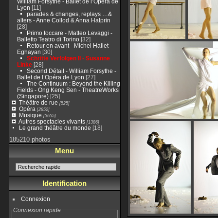
William Forsythe - Ballet de l’Opéra de
Lyon
[11]
parades & changes, replays …&
alters - Anne Collod & Anna Halprin
[28]
Primo toccare - Matteo Levaggi -
Balletto Teatro di Torino
[32]
Retour en avant - Michel Hallet
Eghayan
[30]
Schritte Verfolgen II - Susanne
Linke
[28]
Second Détail - William Forsythe -
Ballet de l’Opéra de Lyon
[27]
The Continuum : Beyond the Killing
Fields - Ong Keng Sen - TheatreWorks
(Singapore)
[25]
Théâtre de rue
[525]
Opéra
[2852]
Musique
[3655]
Autres spectacles vivants
[1386]
Le grand théâtre du monde
[18]
185210 photos
Menu
Identification
Connexion
Connexion rapide