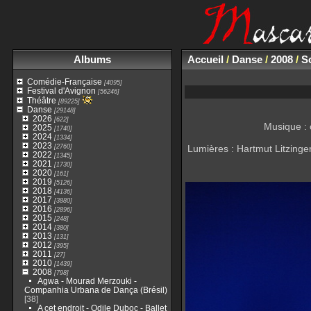
Albums
Accueil
/
Danse
/
2008
/
Sc
Comédie-Française
[4095]
Festival d'Avignon
[56246]
Théâtre
[89225]
Danse
[29148]
2026
[622]
Musique : 
2025
[1740]
2024
[1334]
2023
[2760]
Lumières : Hartmut Litzinge
2022
[1345]
2021
[1730]
2020
[161]
2019
[5126]
2018
[4136]
2017
[3880]
2016
[2896]
2015
[248]
2014
[380]
2013
[131]
2012
[395]
2011
[27]
2010
[1439]
2008
[798]
Agwa - Mourad Merzouki -
Companhia Urbana de Dança (Brésil)
[38]
A cet endroit - Odile Duboc - Ballet