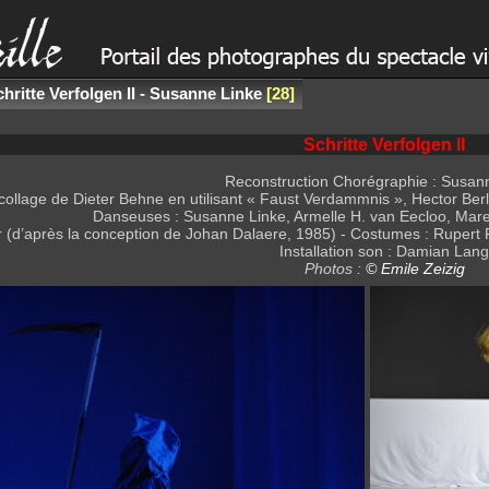
hritte Verfolgen II - Susanne Linke
28
Schritte Verfolgen II
Reconstruction Chorégraphie : Susan
collage de Dieter Behne en utilisant « Faust Verdammnis », Hector Ber
Danseuses : Susanne Linke, Armelle H. van Eecloo, Mare
r (d’après la conception de Johan Dalaere, 1985) - Costumes : Rupert 
Installation son : Damian Lang
Photos :
© Emile Zeizig