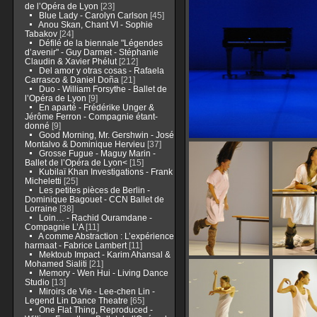
de l’Opéra de Lyon
[23]
Blue Lady - Carolyn Carlson
[45]
Anou Skan, Chant VI - Sophie
Tabakov
[24]
Défilé de la biennale "Légendes
d’avenir" - Guy Darmet - Stéphanie
Claudin & Xavier Phélut
[212]
Del amor y otras cosas - Rafaela
Carrasco & Daniel Doña
[21]
Duo - William Forsythe - Ballet de
l’Opéra de Lyon
[9]
En aparté - Frédérike Unger &
Jérôme Ferron - Compagnie étant-
donné
[9]
Good Morning, Mr. Gershwin - José
Montalvo & Dominique Hervieu
[37]
Grosse Fugue - Maguy Marin -
Ballet de l’Opéra de Lyon<
[15]
Kubilaï Khan Investigations - Frank
Micheletti
[25]
Les petites pièces de Berlin -
Dominique Bagouet - CCN Ballet de
Lorraine
[38]
Loin… - Rachid Ouramdane -
Compagnie L’A
[11]
A comme Abstraction : L’expérience
harmaat - Fabrice Lambert
[11]
Mektoub Impact - Karim Ahansal &
Mohamed Sialiti
[21]
Memory - Wen Hui - Living Dance
Studio
[13]
Miroirs de Vie - Lee-chen Lin -
Legend Lin Dance Theatre
[65]
One Flat Thing, Reproduced -