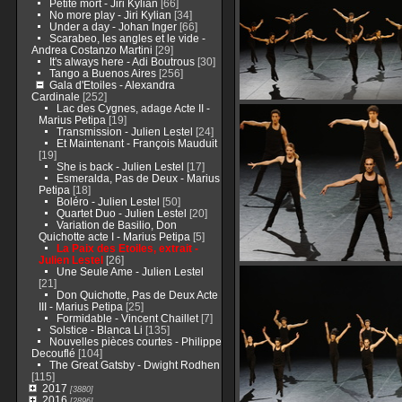
Petite mort - Jiri Kylian
[66]
No more play - Jiri Kylian
[34]
Under a day - Johan Inger
[66]
Scarabeo, les angles et le vide -
Andrea Costanzo Martini
[29]
It's always here - Adi Boutrous
[30]
Tango a Buenos Aires
[256]
Gala d'Etoiles - Alexandra
Cardinale
[252]
Lac des Cygnes, adage Acte II -
Marius Petipa
[19]
Transmission - Julien Lestel
[24]
Et Maintenant - François Mauduit
[19]
She is back - Julien Lestel
[17]
Esmeralda, Pas de Deux - Marius
Petipa
[18]
Boléro - Julien Lestel
[50]
Quartet Duo - Julien Lestel
[20]
Variation de Basilio, Don
Quichotte acte I - Marius Petipa
[5]
La Paix des Etoiles, extrait -
Julien Lestel
[26]
Une Seule Ame - Julien Lestel
[21]
Don Quichotte, Pas de Deux Acte
III - Marius Petipa
[25]
Formidable - Vincent Chaillet
[7]
Solstice - Blanca Li
[135]
Nouvelles pièces courtes - Philippe
Decouflé
[104]
The Great Gatsby - Dwight Rodhen
[115]
2017
[3880]
2016
[2896]