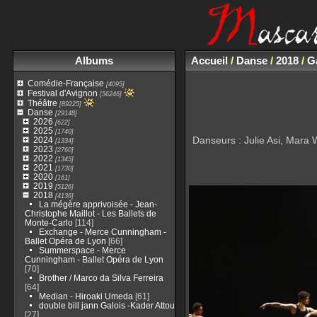
Albums
Accueil
/
Danse
/
2018
/
Ga
Comédie-Française
[4095]
Festival d'Avignon
[56246]
Théâtre
[89225]
Danse
[29148]
2026
[622]
2025
[1740]
Danseurs : Julie Asi, Mara 
2024
[1334]
2023
[2760]
2022
[1345]
2021
[1730]
2020
[161]
2019
[5126]
2018
[4136]
La mégère apprivoisée - Jean-
Christophe Maillot - Les Ballets de
Monte-Carlo
[114]
Exchange - Merce Cunningham -
Ballet Opéra de Lyon
[66]
Summerspace - Merce
Cunningham - Ballet Opéra de Lyon
[70]
Brother / Marco da Silva Ferreira
[64]
Median - Hiroaki Umeda
[61]
double bill jann Galois -Kader Attou
[27]