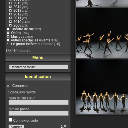
2015
[248]
2014
[380]
2013
[131]
2012
[395]
2011
[27]
2010
[1439]
2008
[798]
Théâtre de rue
[525]
Opéra
[2852]
Musique
[3655]
Autres spectacles vivants
[1386]
Le grand théâtre du monde
[18]
185210 photos
Menu
Identification
Connexion
Connexion rapide
Nom d'utilisateur
Mot de passe
Connexion auto