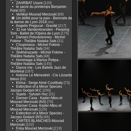
ZAHRBAT Usure
[120]
le sacre du printemps Benjamin
Forel
[85]
Vertikal-Mourad Merzouki
[69]
Un défilé pour la paix - Biennale de
la danse de Lyon 2018
[601]
Angelin Prejjocal - Gravité
[217]
31 rue Vandenbranden - Peeping
Tom - Ballet de l'Opéra de Lyon
[175]
Danses Polovtziennes - Michel
Fokine - Théâtre Natalia Sats
[31]
Chopiniana - Michel Fokine -
Théâtre Natalia Sats
[34]
Shéhérazade - Michel Fokine -
Théâtre Natalia Sats
[48]
Hommage à Marius Petipa -
Théâtre Natalia Sats
[145]
Dance me - Les Ballets Jazz de
Montréal
[187]
Antoine Le Ménestrel - Cie Lézards
bleus
[69]
Kirina - Serge Aimé Coulibaly
[73]
Extinction of a Minor Species
Jacopo Godani M.C
[200]
Sujets - Sylvain Huc
[31]
Danser Casa - Kader Attou et
Mourad Merzouki (NS)
[70]
Danser Casa- Kader Attou et
Mourad Merzouki
[125]
Extinction of a Minor Species -
Jacopo Godani (NS)
[46]
CARTES BLANCHES-Mourad
Merzouki
[102]
Folia Mourad Merzouki
[219]