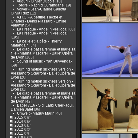
Auguri - Olivier Dubois
[10]
Tordre - Rachid Ouramdane
[19]
Volver - Jean-Claude Gallotta
Olivia Ruiz
[12]
A.H.C. - Albertine, Hector et
Charles - Denis Plassard - Emilie
Valantin
[54]
La Fresque - Angelin Preljocaj
[60]
La Fresque - Angelin Preljocaj
[195]
La belle et la bête - Thierry
Malandain
[34]
Le diable bat sa femme et marie sa
fille - Marina Mascarell - Ballet Opéra
de Lyon
[105]
Sound of music - Yan Duyvendak
[69]
Turning motion sickness version -
Alessandro Sciarroni - Ballet Opéra de
Lyon
[26]
Turning motion sickness version -
Alessandro Sciarroni - Ballet Opéra de
Lyon
[31]
Le diable bat sa femme et marie sa
fille - Marina Mascarell - Ballet Opéra
de Lyon
[42]
Babel 7.16 - Sidi Larbi Cherkaoui,
Damien Jalet
[86]
Umwelt - Maguy Marin
[40]
2015
[248]
2014
[380]
2013
[131]
2012
[395]
2011
[27]
2010
[1439]