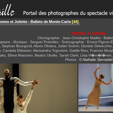
meo et Juliette - Ballets de Monte-Carlo
44
Romeo et Juliette
Chorégraphie : Jean-Christophe Maillot - Balle
speare - Musique : Sergueï Prokofiev - Scénographie : Ernest Pignon-E
, Stephan Bourgond, Alexis Oliviera, Julien Guérin, Daniele Delvecchio
o, Candela Ebbesen, Alessandra Tognoloni, Gaëlle Riou, Frances Murph
raku, Elena Maezano, Beatriz Uhalte, Sarah Clark, Liisa H�m�l�nen, 
Photos :
© Nathalie Sternalski