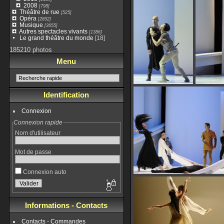
2008
[798]
Théâtre de rue
[525]
Opéra
[2852]
Musique
[3655]
Autres spectacles vivants
[1386]
Le grand théâtre du monde
[18]
185210 photos
Menu
Identification
Connexion
Connexion rapide
Nom d'utilisateur
Mot de passe
Connexion auto
Informations - Contacts
Contacts - Commandes