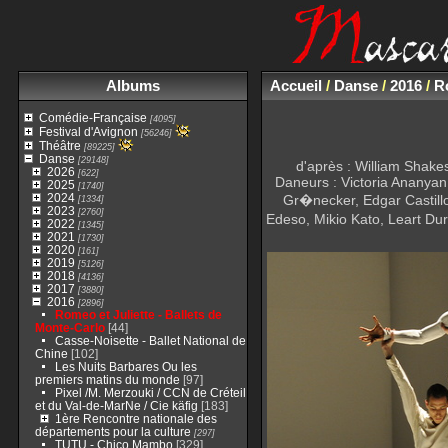
Albums
Accueil
/
Danse
/
2016
/
Ro
Comédie-Française
[4095]
Festival d'Avignon
[56246]
Théâtre
[89225]
Danse
[29148]
d'après : William Shake
2026
[622]
Daneurs : Victoria Ananyan
2025
[1740]
2024
Gr�necker, Edgar Castill
[1334]
2023
[2760]
Edeso, Mikio Kato, Leart Du
2022
[1345]
2021
[1730]
2020
[161]
2019
[5126]
2018
[4136]
2017
[3880]
2016
[2896]
Romeo et Juliette - Ballets de
Monte-Carlo
[44]
Casse-Noisette - Ballet National de
Chine
[102]
Les Nuits Barbares Ou les
premiers matins du monde
[97]
Pixel /M. Merzouki / CCN de Créteil
et du Val-de-MarNe / Cie käfig
[183]
1ère Rencontre nationale des
départements pour la culture
[297]
TUTU - Chico Mambo
[329]