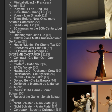
Miniballetto n.1 - Francesca
Pennini
[11]
Play me - I-Fen Tung
[16]
Kids - Kuan-Hsiang Liu
[30]
Yours - Idan Sharabi
[11]
Then, Before, Now, Once more -
Antonin Comestaz
[22]
Seed - Yuju Lin
[34]
20 minutes for the 20th Century, but
Asian
[22]
Dripping Wen-Jinn Luo
[15]
Yellow Place Mattia Russo-Antonio
De Rosa
[23]
Hugin / Munin - Po-Cheng Tsai
[20]
FreeSteps-Wei-Chia Su
[27]
La théorie des prodiges -
SYSTÈME CASTAFIORE
[113]
Compact - Cie BurnOut - Jann
Gallois
[46]
Costard - Hafid Sour
[39]
E³-Cie Voltaïk
[50]
Hashtag 2.0 - Pockemon Crew
[19]
Résistances - Cie Stylistik
[24]
J'arrive - Cie de Fakto
[17]
Do you Be - Cie La Baraka
[44]
Défilé de la biennale de la danse
2016
[285]
Rules Of The Game - Jonah
Bokaer
[56]
Rules of the Game - Jonah Bokaer
[84]
Nicht Schlafen - Alain Platel
[12]
Nicht Schlafen - Alain Platel
[27]
Corbeaux - Bouchra Ouizguen
[14]