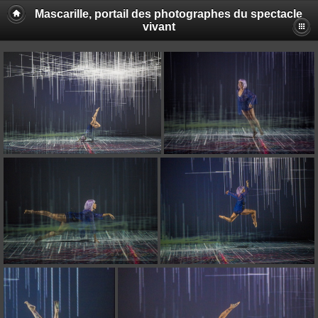
Mascarille, portail des photographes du spectacle
vivant